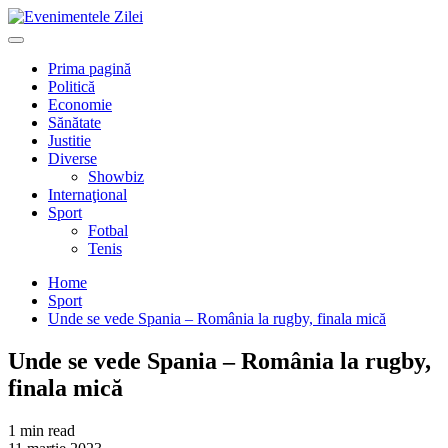
Mergi
la
Primary
conţinut.
Menu
Prima pagină
Politică
Economie
Sănătate
Justitie
Diverse
Showbiz
Internaţional
Sport
Fotbal
Tenis
Home
Sport
Unde se vede Spania – România la rugby, finala mică
Unde se vede Spania – România la rugby,
finala mică
1 min read