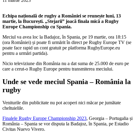
11 martie 2023
Echipa națională de rugby a României se reunește luni, 13
martie, la București. „Stejarii” joacă finala mică a Rugby
Europe Championship cu Spania.
Meciul va avea loc la Badajoz, în Spania, pe 19 martie, ora 18:15
(ora României) și poate fi urmărit în direct pe Rugby Europe TV (se
poate face rapid un cont gratuit pe platforma RugbyEurope.eu
pentru a urmări partida).
Nicio televiziune din România nu a dat suma de 25.000 de euro pe
care a cerut-o Rugby Europe pentru transmiterea meciului.
Unde se vede meciul Spania – România la
rugby
Veniturile din publicitate nu pot acoperi nici măcar pe jumătate
cheltuielile.
Finalele Rugby Europe Championship 2023
, Georgia – Portugalia și
România – Spania se vor disputa la Badajoz, în Spania, pe Estadio
Civitas Nuevo Vivero.