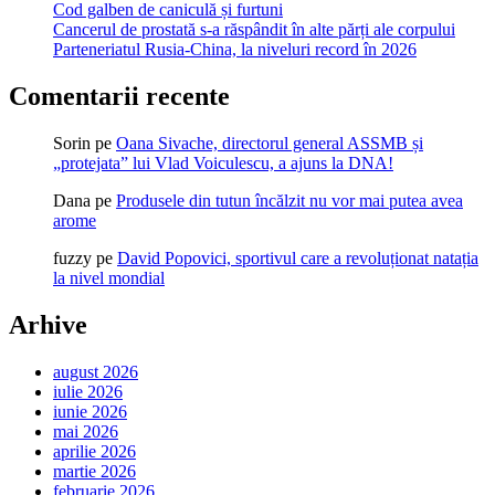
Cod galben de caniculă și furtuni
Cancerul de prostată s-a răspândit în alte părți ale corpului
Parteneriatul Rusia-China, la niveluri record în 2026
Comentarii recente
Sorin
pe
Oana Sivache, directorul general ASSMB și
„protejata” lui Vlad Voiculescu, a ajuns la DNA!
Dana
pe
Produsele din tutun încălzit nu vor mai putea avea
arome
fuzzy
pe
David Popovici, sportivul care a revoluționat natația
la nivel mondial
Arhive
august 2026
iulie 2026
iunie 2026
mai 2026
aprilie 2026
martie 2026
februarie 2026