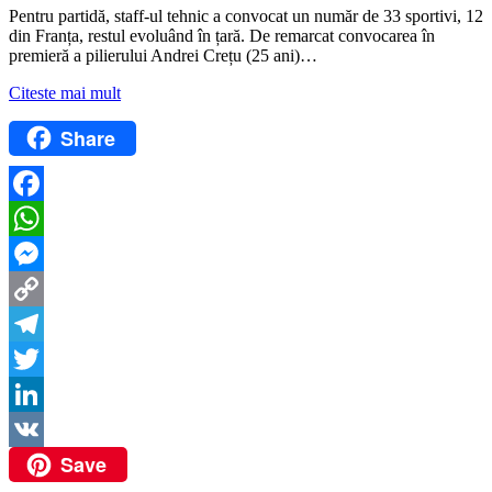
Pentru partidă, staff-ul tehnic a convocat un număr de 33 sportivi, 12
din Franța, restul evoluând în țară. De remarcat convocarea în
premieră a pilierului Andrei Crețu (25 ani)…
Citeste mai mult
Share
Facebook
WhatsApp
Messenger
Copy
Link
Telegram
Twitter
LinkedIn
Save
VK