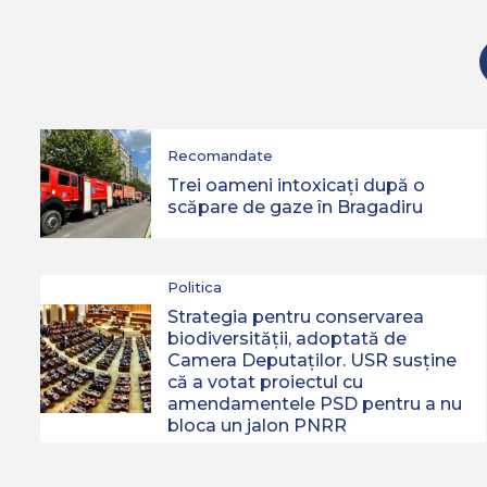
Strategia pentru
conservarea biodiversităţii,
adoptată de Camera
4
Deputaţilor. USR susține că
a votat proiectul cu
Politica
amendamentele PSD
România riscă să piardă
pentru a nu bloca un jalon
5
Recomandate
sute de milioane de euro
PNRR
din PNRR
Trei oameni intoxicați după o
scăpare de gaze în Bragadiru
Politica
Strategia pentru conservarea
biodiversităţii, adoptată de
Camera Deputaţilor. USR susține
că a votat proiectul cu
amendamentele PSD pentru a nu
bloca un jalon PNRR