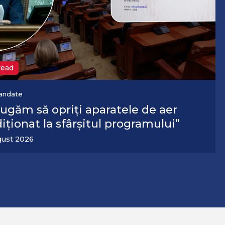
read
andate
ou val de caniculă lovește România.
izările ANM
gust 2026