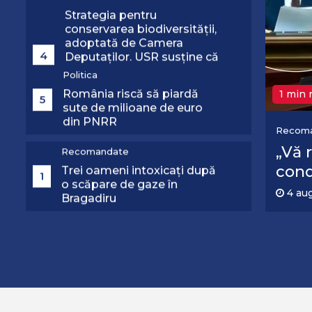
amendamentele PSD
România riscă să piardă
pentru a nu bloca un jalon
5
sute de milioane de euro
PNRR
din PNRR
Recomandate
Trei oameni intoxicați după
1 min 
1
o scăpare de gaze în
Bragadiru
Recom
să opriţi aparatele de aer
Un n
Politica
t la sfârşitul programului”
Prec
2
Ilie Bolojan, reacție despre
averea partenerei de viață
4 au
Politica
Reacția Comisiei Europene
după ce Camera
3
Deputaților a adoptat
Legea decarbonizării:
„Urmărim evoluția”
Politica