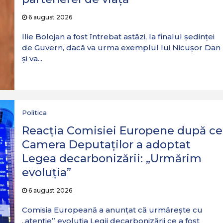
6 august 2026
Ilie Bolojan a fost întrebat astăzi, la finalul ședinței
de Guvern, dacă va urma exemplul lui Nicușor Dan
și va...
Politica
Reacția Comisiei Europene după ce
Camera Deputaților a adoptat
Legea decarbonizării: „Urmărim
evoluția”
6 august 2026
Comisia Europeană a anunțat că urmărește cu
„atenție” evoluția Legii decarbonizării ce a fost