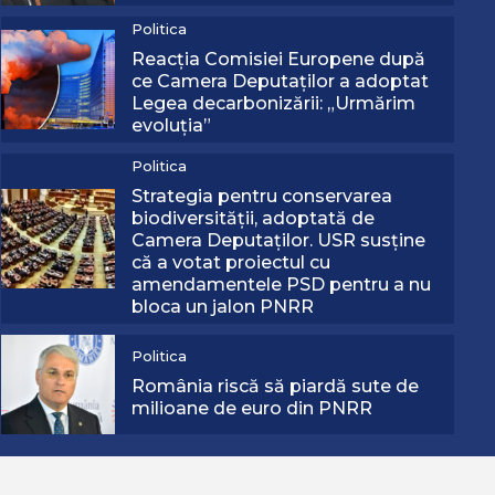
Politica
Reacția Comisiei Europene după
ce Camera Deputaților a adoptat
Legea decarbonizării: „Urmărim
evoluția”
1 min read
Politica
Strategia pentru conservarea
Recomandate
biodiversităţii, adoptată de
Cod roșu de caniculă în România. AN
Camera Deputaţilor. USR susține
că a votat proiectul cu
anunță 40 de grade
amendamentele PSD pentru a nu
3 august 2026
bloca un jalon PNRR
Politica
România riscă să piardă sute de
milioane de euro din PNRR