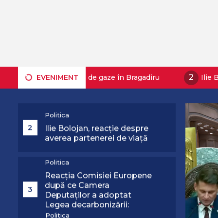
Recomandate
Trei oameni intoxicați după
1
o scăpare de gaze în
Bragadiru
Politica
2
Ilie Bolojan, reacție despre
2
pă o scăpare de gaze în Bragadiru
EVENIMENT
Ilie Bolojan, reac
averea partenerei de viață
Politica
Reacția Comisiei Europene
după ce Camera
3
Deputaților a adoptat
Legea decarbonizării:
„Urmărim evoluția”
Politica
Strategia pentru
conservarea biodiversităţii,
adoptată de Camera
4
Deputaţilor. USR susține că
a votat proiectul cu
Politica