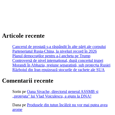
Articole recente
Cancerul de prostată s-a răspândit în alte părți ale corpului
Parteneriatul Rusia-China, la niveluri record în 2026
Planul democraților pentru a-l ancheta pe Trump
Controversă de nivel internațional, după concertul trupei
Morandi în Abhazia, regiune separatistă, sub protecția Rusiei
Războiul din Iran epuizează stocurile de rachete ale SUA
Comentarii recente
Sorin
pe
Oana Sivache, directorul general ASSMB și
„protejata” lui Vlad Voiculescu, a ajuns la DNA!
Dana
pe
Produsele din tutun încălzit nu vor mai putea avea
arome