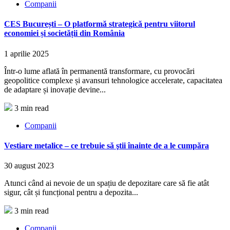
Companii
CES București – O platformă strategică pentru viitorul
economiei și societății din România
1 aprilie 2025
Într-o lume aflată în permanentă transformare, cu provocări
geopolitice complexe și avansuri tehnologice accelerate, capacitatea
de adaptare și inovație devine...
3 min read
Companii
Vestiare metalice – ce trebuie să ştii înainte de a le cumpăra
30 august 2023
Atunci când ai nevoie de un spațiu de depozitare care să fie atât
sigur, cât și funcțional pentru a depozita...
3 min read
Companii