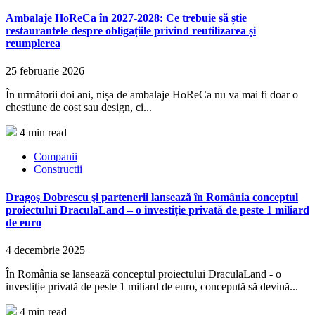
Ambalaje HoReCa în 2027-2028: Ce trebuie să știe
restaurantele despre obligațiile privind reutilizarea și
reumplerea
25 februarie 2026
În următorii doi ani, nișa de ambalaje HoReCa nu va mai fi doar o
chestiune de cost sau design, ci...
4 min read
Companii
Constructii
Dragoş Dobrescu şi partenerii lansează în România conceptul
proiectului DraculaLand – o investiție privată de peste 1 miliard
de euro
4 decembrie 2025
În România se lansează conceptul proiectului DraculaLand - o
investiție privată de peste 1 miliard de euro, concepută să devină...
4 min read