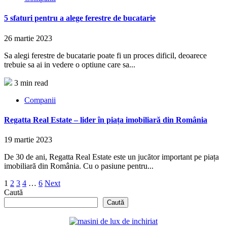
5 sfaturi pentru a alege ferestre de bucatarie
26 martie 2023
Sa alegi ferestre de bucatarie poate fi un proces dificil, deoarece
trebuie sa ai in vedere o optiune care sa...
3 min read
Companii
Regatta Real Estate – lider în piața imobiliară din România
19 martie 2023
De 30 de ani, Regatta Real Estate este un jucător important pe piața
imobiliară din România. Cu o pasiune pentru...
Paginație
1
2
3
4
…
6
Next
Caută
articole
Caută