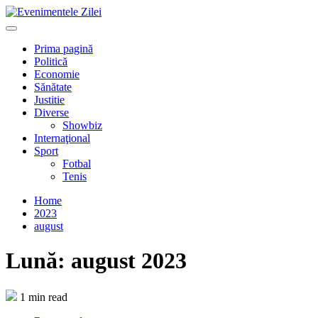
Mergi
la
Primary
conţinut.
Menu
Prima pagină
Politică
Economie
Sănătate
Justitie
Diverse
Showbiz
Internaţional
Sport
Fotbal
Tenis
Home
2023
august
Lună:
august 2023
1 min read