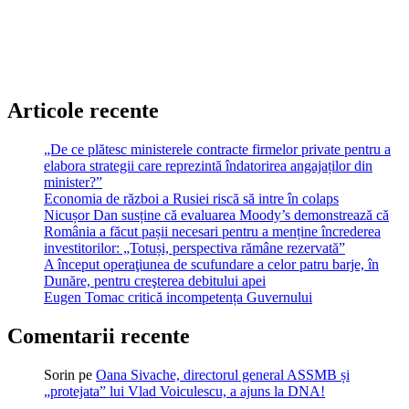
Articole recente
„De ce plătesc ministerele contracte firmelor private pentru a
elabora strategii care reprezintă îndatorirea angajaților din
minister?”
Economia de război a Rusiei riscă să intre în colaps
Nicușor Dan susține că evaluarea Moody’s demonstrează că
România a făcut pașii necesari pentru a menține încrederea
investitorilor: „Totuși, perspectiva rămâne rezervată”
A început operaţiunea de scufundare a celor patru barje, în
Dunăre, pentru creşterea debitului apei
Eugen Tomac critică incompetența Guvernului
Comentarii recente
Sorin
pe
Oana Sivache, directorul general ASSMB și
„protejata” lui Vlad Voiculescu, a ajuns la DNA!