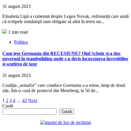
31 august 2023
Elisabeta Lipă a comentat despre Legea Novak, ordonanță care arată
că echipele româneşti sunt obligate să aibă în teren un...
1 min read
Politica
Cum iese Germania din RECESIUNE? Olaf Scholz și-a dus
guvernul în teambuilding unde s-a decis încurajarea investițiilor
și scutirea de taxe
31 august 2023
Coaliția „semafor” care conduce Germania s-a retras, timp de două
zile, într-o casă de protocol din Meseberg, la 50 de...
Paginație
1
2
3
4
…
43
Next
Caută
articole
Caută