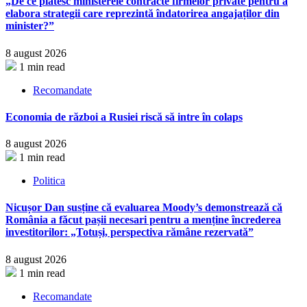
„De ce plătesc ministerele contracte firmelor private pentru a
elabora strategii care reprezintă îndatorirea angajaților din
minister?”
8 august 2026
1 min read
Recomandate
Economia de război a Rusiei riscă să intre în colaps
8 august 2026
1 min read
Politica
Nicușor Dan susține că evaluarea Moody’s demonstrează că
România a făcut pașii necesari pentru a menține încrederea
investitorilor: „Totuși, perspectiva rămâne rezervată”
8 august 2026
1 min read
Recomandate