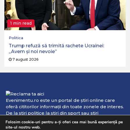
1 min read
Politica
Trump refuză să trimită rachete Ucrainei:
„Avem și noi nevoie”
7 august 2026
Evenimentu.ro este un portal de ştiri online care
oferă cititorilor informaţii din toate zonele de interes.
De la ştiri politice la ştiri din sport sau ştiri
internaţionale, aici veţi găsi informaţii de interes şi
Folosim cookie-uri pentru a-ți oferi cea mai bună experiență pe
evenimente online. Dacă aveţi vreo ştire sau
site-ul nostru web.