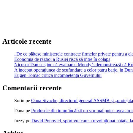
Articole recente
„De ce plătesc ministerele contracte firmelor private pentru a ela
Economia de război a Rusiei riscă să intre în colaps
Nicușor Dan susține că evaluarea Moody’s demonstrează că Român
A început operaţiunea de scufundare a celor patru barje, în Dună
Eugen Tomac critică incompetența Guvernului
Comentarii recente
Sorin
pe
Oana Sivache, directorul general ASSMB și „protejata
Dana
pe
Produsele din tutun încălzit nu vor mai putea avea ar
fuzzy
pe
David Popovici, sportivul care a revoluționat natația l