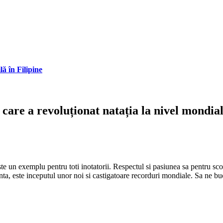
lă în Filipine
 care a revoluționat natația la nivel mondia
este un exemplu pentru toti inotatorii. Respectul si pasiunea sa pentru s
ranta, este inceputul unor noi si castigatoare recorduri mondiale. Sa ne