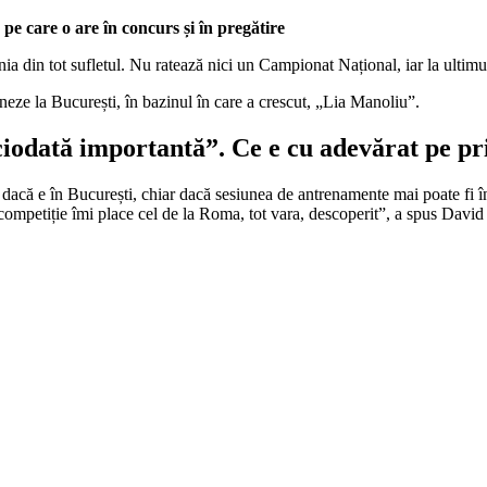
pe care o are în concurs și în pregătire
a din tot sufletul. Nu ratează nici un Campionat Național, iar la ultimul
neze la București, în bazinul în care a crescut, „Lia Manoliu”.
iodată importantă”. Ce e cu adevărat pe pri
dacă e în București, chiar dacă sesiunea de antrenamente mai poate fi în
de competiție îmi place cel de la Roma, tot vara, descoperit”, a spus D