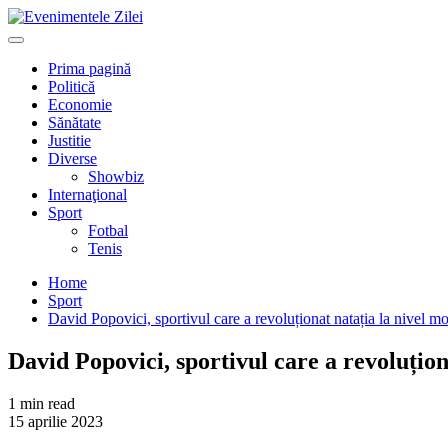
Mergi
la
Primary
conţinut.
Menu
Prima pagină
Politică
Economie
Sănătate
Justitie
Diverse
Showbiz
Internaţional
Sport
Fotbal
Tenis
Home
Sport
David Popovici, sportivul care a revoluționat natația la nivel m
David Popovici, sportivul care a revoluțion
1 min read
15 aprilie 2023