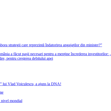
bora strategii care reprezintă îndatorirea angajaților din minister?”
ia a făcut pașii necesari pentru a menține încrederea investitorilor: 
re, pentru creşterea debitului apei
” lui Vlad Voiculescu, a ajuns la DNA!
ome
a nivel mondial