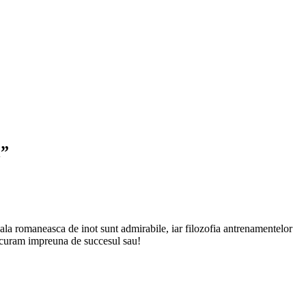
l
”
coala romaneasca de inot sunt admirabile, iar filozofia antrenamentelor
 bucuram impreuna de succesul sau!