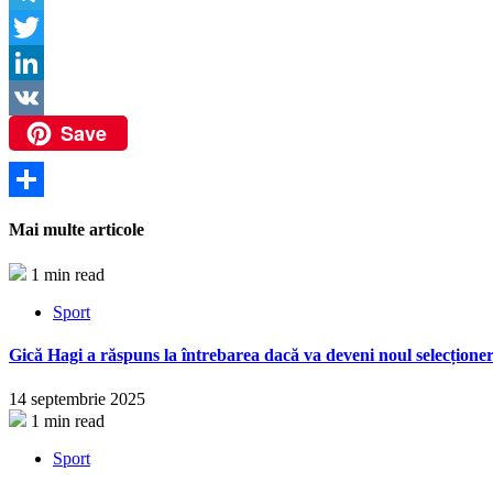
Link
Telegram
Twitter
LinkedIn
Save
VK
Partajează
Mai multe articole
1 min read
Sport
Gică Hagi a răspuns la întrebarea dacă va deveni noul selecțione
14 septembrie 2025
1 min read
Sport