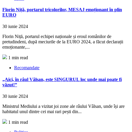
Florin Niță, portarul tricolorilor, MESAJ emoționant în plin
EURO
30 iunie 2024
Florin Niță, portarul echipei naționale și eroul românilor de
pretudindeni, după meciurile de la EURO 2024, a făcut declarații
emoționante,...
1 min read
Recomandate
„Aici, în râul Vâlsan, este SINGURUL loc unde mai poate fi
văzut!”
30 iunie 2024
Ministrul Mediului a vizitat joi zone ale râului Vâlsan, unde își are
habitatul unul dintre cei mai rari pești din...
1 min read