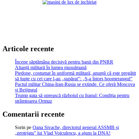
Articole recente
Începe săptămâna decisivă pentru banii din PNRR
Alianță militară în lumea musulmană
Piedone, costumat în uniformă militară, anunță că este pregătit
să lupte cu cei care l-au „supărat”: „S-a întors boomerangul”
Pactul militar China-Iran-Rusia se extinde. Ce oferă Moscova
și Beijingul
Trump gata să oprească războiul cu Iranul: Condiția pentru
strâmtoarea Ormuz
Comentarii recente
Sorin
pe
Oana Sivache, directorul general ASSMB și
„protejata” lui Vlad Voiculescu, a ajuns la DNA!