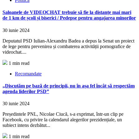
Politica
Saloanele de VIDEOCHAT trebuie să fie la distanțe mai mari
de 1 km de școli și biserici / Pedepse pentru angajarea minorilor
30 iunie 2024
Deputatul PSD Iulian-Alexandru Badea a depus la Senat un proiect
de lege pentru prevenirea și combaterea activității pornografice de
videochat....
1 min read
Recomandate
„Discutăm pe bază de principii, nu în așa fel încât să respectăm
agenda liderilor PSD”
30 iunie 2024
Președintele PNL, Nicolae Ciucă, s-a exprimat, într-un clip pe
Facebook, cu privire la calendarul alegerilor prezidențiale, un
subiect intens dezbătut...
1 min read