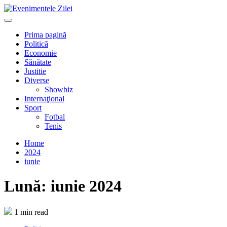
Mergi
la
Primary
conţinut.
Menu
Prima pagină
Politică
Economie
Sănătate
Justitie
Diverse
Showbiz
Internaţional
Sport
Fotbal
Tenis
Home
2024
iunie
Lună:
iunie 2024
1 min read