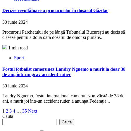
Decizie revoltătoare a procurorilor în dosarul Găzdac
30 iunie 2024
Procurorii Parchetului de pe lângă Tribunalul București au decis să
claseze pentru a doua oară dosarul de omor și purtare...
1 min read
Sport
Fostul fotbalist camerunez Landry Nguemo a murit la doar 38
de ani, într-un grav accident rutier
30 iunie 2024
Landry Nguemo, fostul internațional camerunez în vârstă de 38 de
ani, a murit joi într-un accident rutier, a anunțat Federația...
Paginație
1
2
3
4
…
35
Next
Caută
articole
Caută