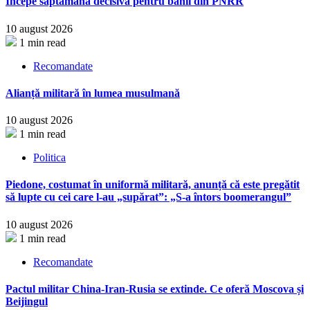
Începe săptămâna decisivă pentru banii din PNRR
10 august 2026
1 min read
Recomandate
Alianță militară în lumea musulmană
10 august 2026
1 min read
Politica
Piedone, costumat în uniformă militară, anunță că este pregătit
să lupte cu cei care l-au „supărat”: „S-a întors boomerangul”
10 august 2026
1 min read
Recomandate
Pactul militar China-Iran-Rusia se extinde. Ce oferă Moscova și
Beijingul