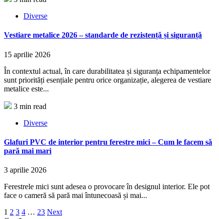
Diverse
Vestiare metalice 2026 – standarde de rezistență și siguranță
15 aprilie 2026
În contextul actual, în care durabilitatea și siguranța echipamentelor
sunt priorități esențiale pentru orice organizație, alegerea de vestiare
metalice este...
3 min read
Diverse
Glafuri PVC de interior pentru ferestre mici – Cum le facem să
pară mai mari
3 aprilie 2026
Ferestrele mici sunt adesea o provocare în designul interior. Ele pot
face o cameră să pară mai întunecoasă și mai...
Paginație
1
2
3
4
…
23
Next