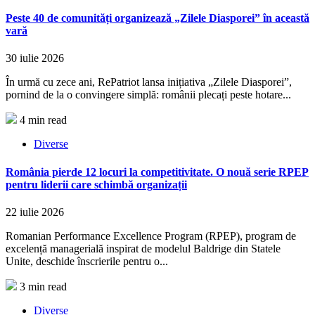
Peste 40 de comunități organizează „Zilele Diasporei” în această
vară
30 iulie 2026
În urmă cu zece ani, RePatriot lansa inițiativa „Zilele Diasporei”,
pornind de la o convingere simplă: românii plecați peste hotare...
4 min read
Diverse
România pierde 12 locuri la competitivitate. O nouă serie RPEP
pentru liderii care schimbă organizații
22 iulie 2026
Romanian Performance Excellence Program (RPEP), program de
excelență managerială inspirat de modelul Baldrige din Statele
Unite, deschide înscrierile pentru o...
3 min read
Diverse