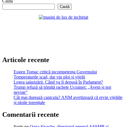
Caută
articole
Caută
Articole recente
Eugen Tomac critică incompetența Guvernului
Temperaturile scad, dar vin ploi și vijelii
Legea salarizării. Când va fi depusă în Parlament?
Trump refuză să trimită rachete Ucrainei: „Avem și noi
nevoie”
Cât mai durează canicula? ANM avertizează că revin vijeliile
și ploile torențiale
Comentarii recente
Sorin
pe
Oana Sivache, directorul general ASSMB și