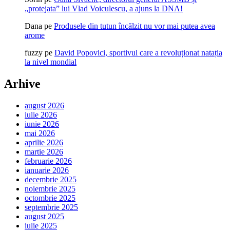
„protejata” lui Vlad Voiculescu, a ajuns la DNA!
Dana
pe
Produsele din tutun încălzit nu vor mai putea avea
arome
fuzzy
pe
David Popovici, sportivul care a revoluționat natația
la nivel mondial
Arhive
august 2026
iulie 2026
iunie 2026
mai 2026
aprilie 2026
martie 2026
februarie 2026
ianuarie 2026
decembrie 2025
noiembrie 2025
octombrie 2025
septembrie 2025
august 2025
iulie 2025