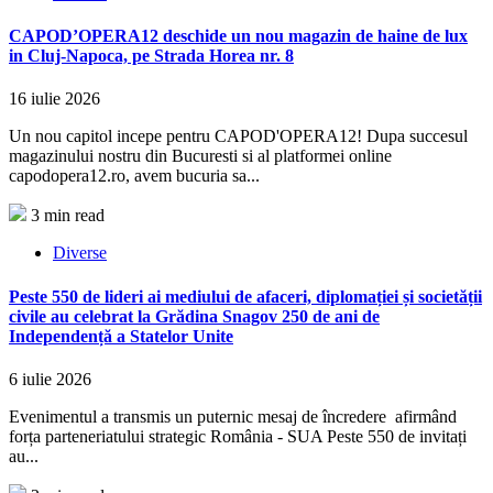
CAPOD’OPERA12 deschide un nou magazin de haine de lux
in Cluj-Napoca, pe Strada Horea nr. 8
16 iulie 2026
Un nou capitol incepe pentru CAPOD'OPERA12! Dupa succesul
magazinului nostru din Bucuresti si al platformei online
capodopera12.ro, avem bucuria sa...
3 min read
Diverse
Peste 550 de lideri ai mediului de afaceri, diplomației și societății
civile au celebrat la Grădina Snagov 250 de ani de
Independență a Statelor Unite
6 iulie 2026
Evenimentul a transmis un puternic mesaj de încredere afirmând
forța parteneriatului strategic România - SUA Peste 550 de invitați
au...