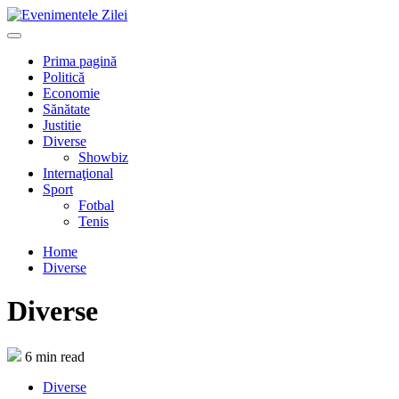
Mergi
la
Primary
conţinut.
Menu
Prima pagină
Politică
Economie
Sănătate
Justitie
Diverse
Showbiz
Internaţional
Sport
Fotbal
Tenis
Home
Diverse
Diverse
6 min read
Diverse