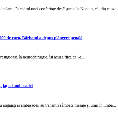
clarat, în cadrul unei conferințe desfășurate la Neptun, că, din cauza co
.000 de euro. Bărbatul a depus plângere penală
stigioasă în neurochirurgie, își acuza fiica că i-a...
ajaţi ai ambasadei
gajați ai ambasadei, au transmis sâmbătă mesaje și urări în limba...