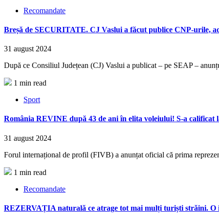
Recomandate
Breșă de SECURITATE. CJ Vaslui a făcut publice CNP-urile, adrese
31 august 2024
După ce Consiliul Județean (CJ) Vaslui a publicat – pe SEAP – anunțul un
1 min read
Sport
România REVINE după 43 de ani în elita voleiului! S-a calificat
31 august 2024
Forul internațional de profil (FIVB) a anunțat oficial că prima reprez
1 min read
Recomandate
REZERVAȚIA naturală ce atrage tot mai mulți turiști străini. O is