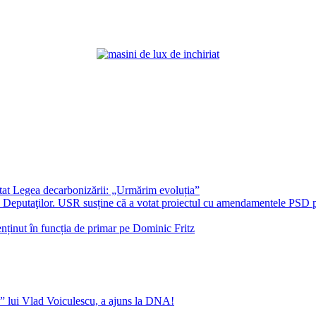
at Legea decarbonizării: „Urmărim evoluția”
era Deputaţilor. USR susține că a votat proiectul cu amendamentele PSD
nținut în funcția de primar pe Dominic Fritz
” lui Vlad Voiculescu, a ajuns la DNA!