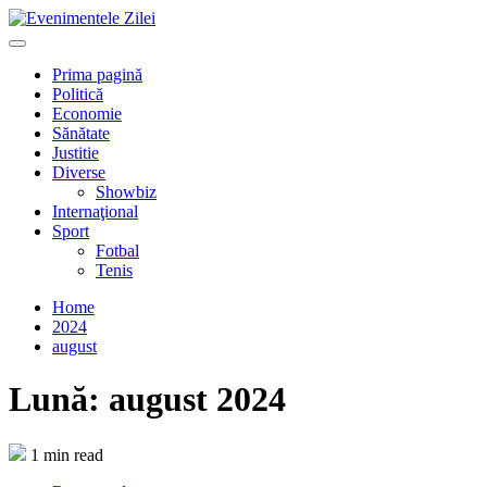
Mergi
la
Primary
conţinut.
Menu
Prima pagină
Politică
Economie
Sănătate
Justitie
Diverse
Showbiz
Internaţional
Sport
Fotbal
Tenis
Home
2024
august
Lună:
august 2024
1 min read