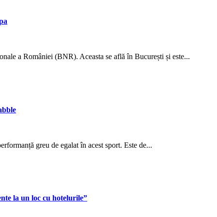
opa
ționale a României (BNR). Aceasta se află în București și este...
abble
formanță greu de egalat în acest sport. Este de...
e la un loc cu hotelurile”