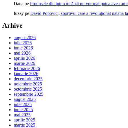
Dana
pe
Produsele din tutun încălzit nu vor mai putea avea ar
fuzzy
pe
David Popovici, sportivul care a revoluționat natația l
Arhive
august 2026
iulie 2026
iunie 2026
mai 2026
aprilie 2026
martie 2026
februarie 2026
ianuarie 2026
decembrie 2025
noiembrie 2025
octombrie 2025
septembrie 2025
august 2025
iulie 2025
iunie 2025
mai 2025
aprilie 2025
martie 2025