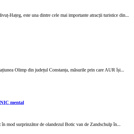
ț-Hațeg, este una dintre cele mai importante atracții turistice din...
ațiunea Olimp din județul Constanța, măsurile prin care AUR își...
NIC mental
t în mod surprinzător de olandezul Botic van de Zandschulp în...