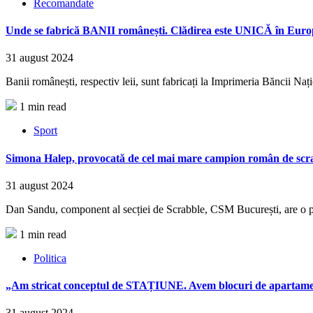
Recomandate
Unde se fabrică BANII românești. Clădirea este UNICĂ în Eur
31 august 2024
Banii românești, respectiv leii, sunt fabricați la Imprimeria Băncii Na
1 min read
Sport
Simona Halep, provocată de cel mai mare campion român de scr
31 august 2024
Dan Sandu, component al secției de Scrabble, CSM București, are o per
1 min read
Politica
„Am stricat conceptul de STAȚIUNE. Avem blocuri de apartament
31 august 2024