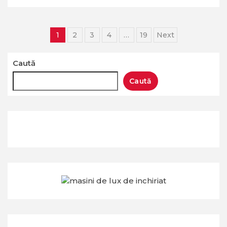
Paginație
1
2
3
4
…
19
Next
articole
Caută
Caută