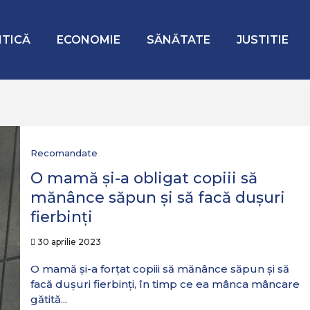
ITICĂ
ECONOMIE
SĂNĂTATE
JUSTITIE
Recomandate
O mamă și-a obligat copiii să
mănânce săpun și să facă dușuri
fierbinți
30 aprilie 2023
O mamă și-a forțat copiii să mănânce săpun și să
facă dușuri fierbinți, în timp ce ea mânca mâncare
gătită...