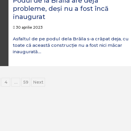
Podul de la Brăila are deja
probleme, deși nu a fost încă
inaugurat
30 aprilie 2023
Asfaltul de pe podul dela Brăila s-a crăpat deja, cu
toate că această construcție nu a fost nici măcar
inaugurată....
ație
4
…
59
Next
le