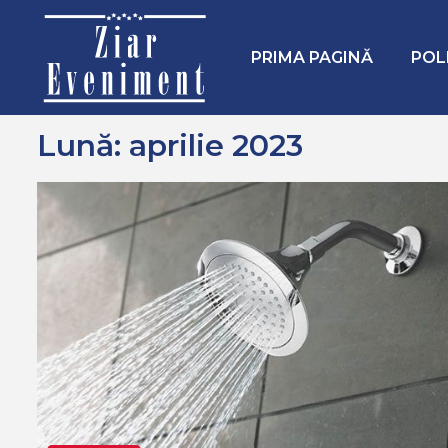
Mergi
Home
2023
aprilie
la
conţinut.
PRIMA PAGINĂ
POL
Lună:
aprilie 2023