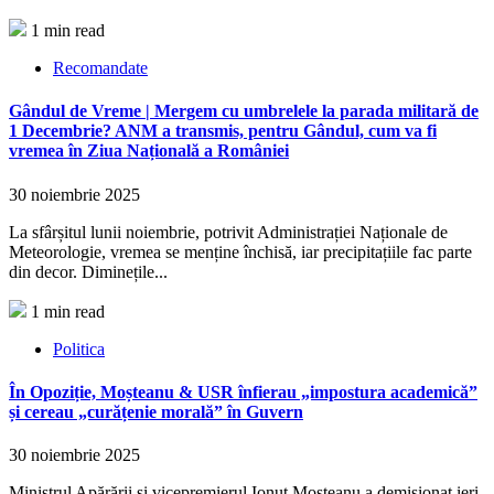
1 min read
Recomandate
Gândul de Vreme | Mergem cu umbrelele la parada militară de
1 Decembrie? ANM a transmis, pentru Gândul, cum va fi
vremea în Ziua Națională a României
30 noiembrie 2025
La sfârșitul lunii noiembrie, potrivit Administrației Naționale de
Meteorologie, vremea se menține închisă, iar precipitațiile fac parte
din decor. Diminețile...
1 min read
Politica
În Opoziție, Moșteanu & USR înfierau „impostura academică”
și cereau „curățenie morală” în Guvern
30 noiembrie 2025
Ministrul Apărării și vicepremierul Ionuț Mosteanu a demisionat ieri