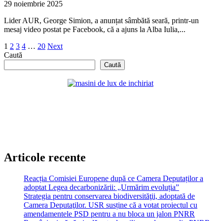
29 noiembrie 2025
Lider AUR, George Simion, a anunțat sâmbătă seară, printr-un
mesaj video postat pe Facebook, că a ajuns la Alba Iulia,...
Paginație
1
2
3
4
…
20
Next
Caută
articole
Caută
Articole recente
Reacția Comisiei Europene după ce Camera Deputaților a
adoptat Legea decarbonizării: „Urmărim evoluția”
Strategia pentru conservarea biodiversităţii, adoptată de
Camera Deputaţilor. USR susține că a votat proiectul cu
amendamentele PSD pentru a nu bloca un jalon PNRR