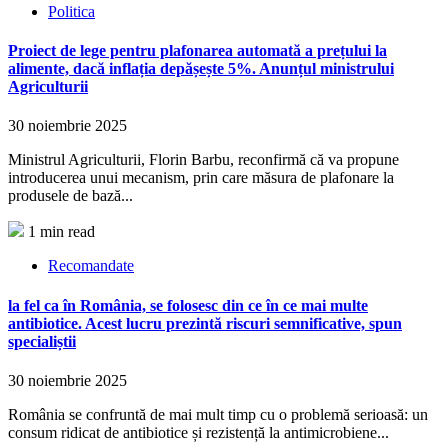
Politica
Proiect de lege pentru plafonarea automată a prețului la
alimente, dacă inflația depășește 5%. Anunțul ministrului
Agriculturii
30 noiembrie 2025
Ministrul Agriculturii, Florin Barbu, reconfirmă că va propune
introducerea unui mecanism, prin care măsura de plafonare la
produsele de bază...
1 min read
Recomandate
la fel ca în România, se folosesc din ce în ce mai multe
antibiotice. Acest lucru prezintă riscuri semnificative, spun
specialiștii
30 noiembrie 2025
România se confruntă de mai mult timp cu o problemă serioasă: un
consum ridicat de antibiotice și rezistență la antimicrobiene...