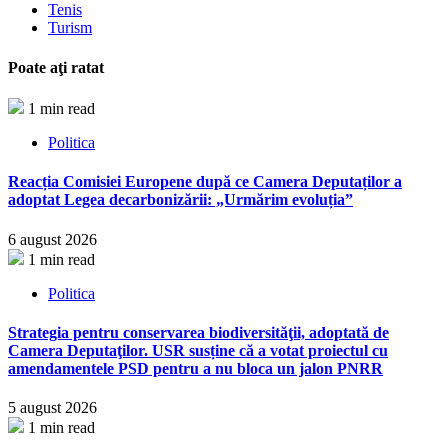
Tenis
Turism
Poate aţi ratat
1 min read
Politica
Reacția Comisiei Europene după ce Camera Deputaților a
adoptat Legea decarbonizării: „Urmărim evoluția”
6 august 2026
1 min read
Politica
Strategia pentru conservarea biodiversităţii, adoptată de
Camera Deputaţilor. USR susține că a votat proiectul cu
amendamentele PSD pentru a nu bloca un jalon PNRR
5 august 2026
1 min read