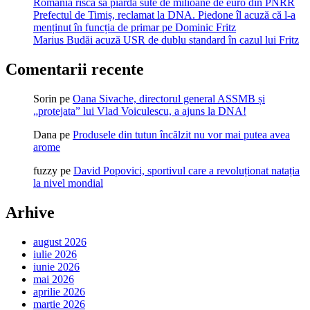
România riscă să piardă sute de milioane de euro din PNRR
Prefectul de Timiș, reclamat la DNA. Piedone îl acuză că l-a
menținut în funcția de primar pe Dominic Fritz
Marius Budăi acuză USR de dublu standard în cazul lui Fritz
Comentarii recente
Sorin
pe
Oana Sivache, directorul general ASSMB și
„protejata” lui Vlad Voiculescu, a ajuns la DNA!
Dana
pe
Produsele din tutun încălzit nu vor mai putea avea
arome
fuzzy
pe
David Popovici, sportivul care a revoluționat natația
la nivel mondial
Arhive
august 2026
iulie 2026
iunie 2026
mai 2026
aprilie 2026
martie 2026