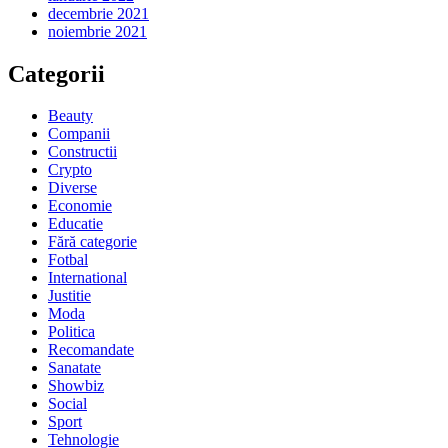
decembrie 2021
noiembrie 2021
Categorii
Beauty
Companii
Constructii
Crypto
Diverse
Economie
Educatie
Fără categorie
Fotbal
International
Justitie
Moda
Politica
Recomandate
Sanatate
Showbiz
Social
Sport
Tehnologie