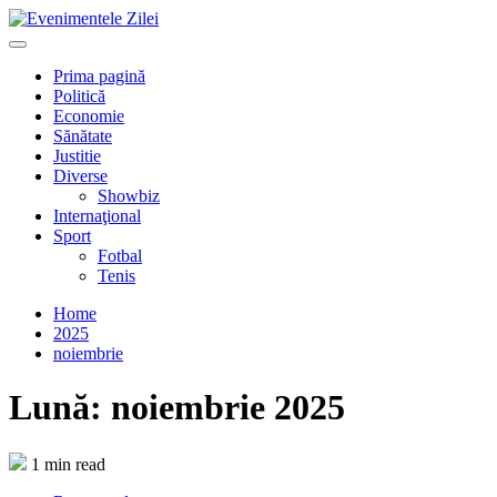
Mergi
la
Primary
conţinut.
Menu
Prima pagină
Politică
Economie
Sănătate
Justitie
Diverse
Showbiz
Internaţional
Sport
Fotbal
Tenis
Home
2025
noiembrie
Lună:
noiembrie 2025
1 min read