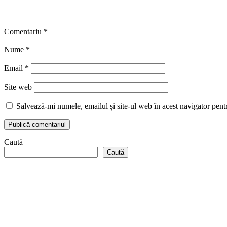
Comentariu
*
Nume
*
Email
*
Site web
Salvează-mi numele, emailul și site-ul web în acest navigator pent
Caută
Caută