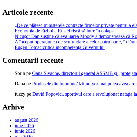
Articole recente
„De ce plătesc ministerele contracte firmelor private pentru a ela
Economia de război a Rusiei riscă să intre în colaps
Nicușor Dan susține că evaluarea Moody’s demonstrează că Român
A început operaţiunea de scufundare a celor patru barje, în Dună
Eugen Tomac critică incompetența Guvernului
Comentarii recente
Sorin
pe
Oana Sivache, directorul general ASSMB și „protejata
Dana
pe
Produsele din tutun încălzit nu vor mai putea avea ar
fuzzy
pe
David Popovici, sportivul care a revoluționat natația l
Arhive
august 2026
iulie 2026
iunie 2026
mai 2026