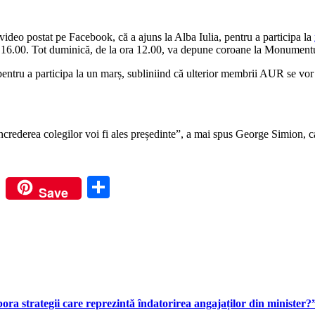
deo postat pe Facebook, că a ajuns la Alba Iulia, pentru a participa la
ra 16.00. Tot duminică, de la ora 12.00, va depune coroane la Monumentu
pentru a participa la un marș, subliniind că ulterior membrii AUR se vo
crederea colegilor voi fi ales președinte”, a mai spus George Simion, car
m
r
nkedIn
VK
Partajează
Save
bora strategii care reprezintă îndatorirea angajaților din minister?