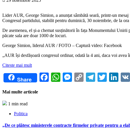
29 noiembrie 2025
Lider AUR, George Simion, a anunțat sâmbătă seară, printr-un mesaj vi
Congresul partidului, stabilit pentru duminică, 30 noiembrie, de la o
De asemenea, el și-a chemat susținătorii în fața Monumentului Unirii 
păcate sala are doar 1000 de locuri.
George Simion, liderul AUR / FOTO – Captură video: Facebook
„AUR își desfășoară congresul ordinar, odată la 4 ani, daca voi avea în
Citeste mai mult
Facebook
WhatsApp
Messenger
Copy
Telegra
Twitte
Li
Share
Link
Mai multe articole
1 min read
Politica
„De ce plătesc ministerele contracte firmelor private pentru a ela