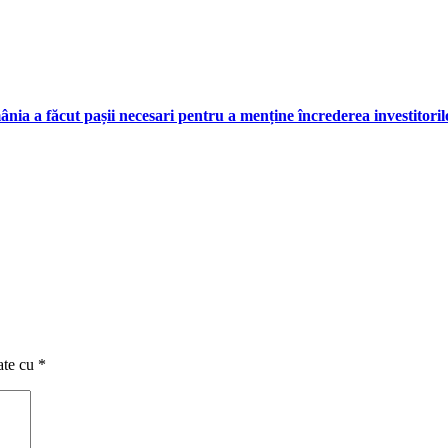
a a făcut pașii necesari pentru a menține încrederea investitoril
ate cu
*