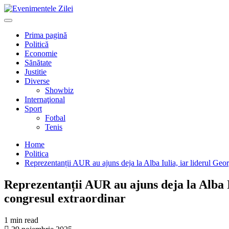
Mergi
la
Primary
conţinut.
Menu
Prima pagină
Politică
Economie
Sănătate
Justitie
Diverse
Showbiz
Internaţional
Sport
Fotbal
Tenis
Home
Politica
Reprezentanții AUR au ajuns deja la Alba Iulia, iar liderul Geo
Reprezentanții AUR au ajuns deja la Alba I
congresul extraordinar
1 min read