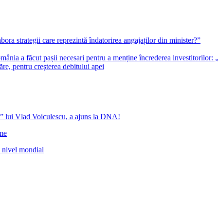
bora strategii care reprezintă îndatorirea angajaților din minister?”
ia a făcut pașii necesari pentru a menține încrederea investitorilor: 
re, pentru creşterea debitului apei
” lui Vlad Voiculescu, a ajuns la DNA!
ome
a nivel mondial