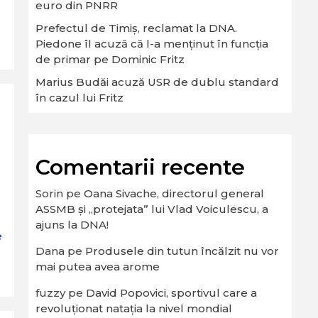
euro din PNRR
Prefectul de Timiș, reclamat la DNA.
Piedone îl acuză că l-a menținut în funcția
de primar pe Dominic Fritz
Marius Budăi acuză USR de dublu standard
în cazul lui Fritz
Comentarii recente
Sorin
pe
Oana Sivache, directorul general
ASSMB și „protejata” lui Vlad Voiculescu, a
ajuns la DNA!
e
Dana
pe
Produsele din tutun încălzit nu vor
mai putea avea arome
fuzzy
pe
David Popovici, sportivul care a
revoluționat natația la nivel mondial