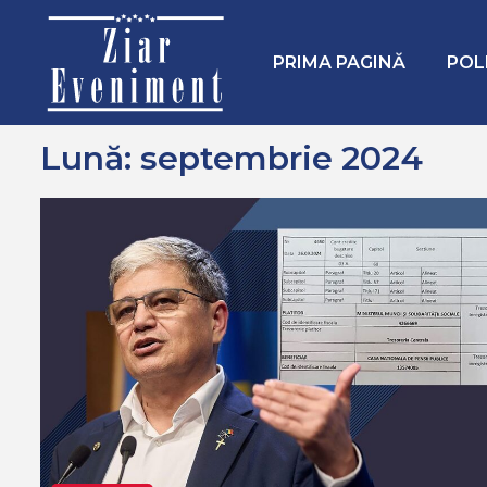
Mergi
Home
2024
septembrie
la
conţinut.
PRIMA PAGINĂ
POL
Lună:
septembrie 2024