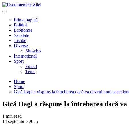
Mergi
la
Primary
conţinut.
Menu
Prima pagină
Politică
Economie
Sănătate
Justitie
Diverse
Showbiz
Internaţional
Sport
Fotbal
Tenis
Home
Sport
Gică Hagi a răspuns la întrebarea dacă va deveni noul selecțio
Gică Hagi a răspuns la întrebarea dacă va 
1 min read
14 septembrie 2025