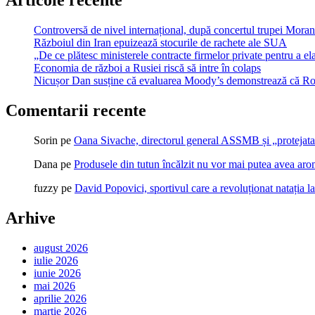
Articole recente
Controversă de nivel internațional, după concertul trupei Morand
Războiul din Iran epuizează stocurile de rachete ale SUA
„De ce plătesc ministerele contracte firmelor private pentru a ela
Economia de război a Rusiei riscă să intre în colaps
Nicușor Dan susține că evaluarea Moody’s demonstrează că Român
Comentarii recente
Sorin
pe
Oana Sivache, directorul general ASSMB și „protejata
Dana
pe
Produsele din tutun încălzit nu vor mai putea avea ar
fuzzy
pe
David Popovici, sportivul care a revoluționat natația l
Arhive
august 2026
iulie 2026
iunie 2026
mai 2026
aprilie 2026
martie 2026