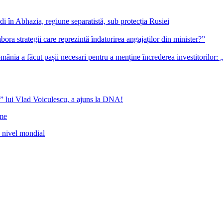
i în Abhazia, regiune separatistă, sub protecția Rusiei
bora strategii care reprezintă îndatorirea angajaților din minister?”
ia a făcut pașii necesari pentru a menține încrederea investitorilor: 
” lui Vlad Voiculescu, a ajuns la DNA!
ome
a nivel mondial