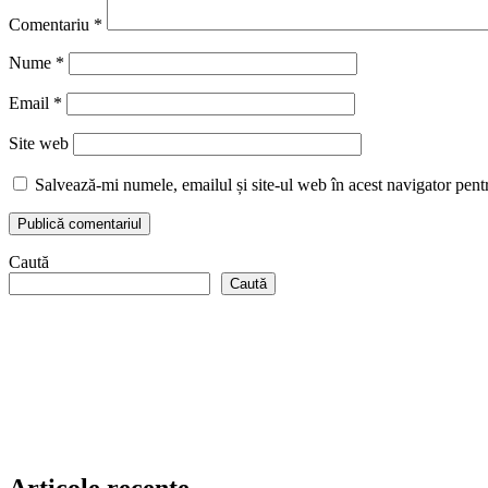
Comentariu
*
Nume
*
Email
*
Site web
Salvează-mi numele, emailul și site-ul web în acest navigator pent
Caută
Caută