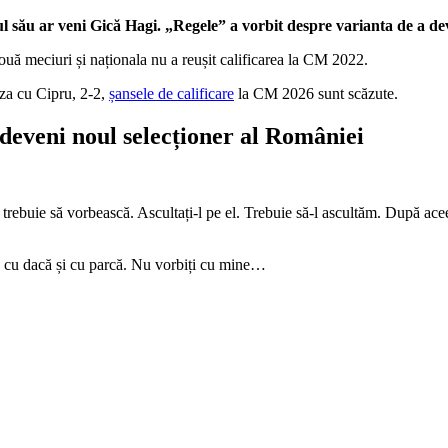
l său ar veni Gică Hagi. „Regele” a vorbit despre varianta de a dev
ouă meciuri și naționala nu a reușit calificarea la CM 2022.
iza cu Cipru, 2-2,
șansele de calificare
la CM 2026 sunt scăzute.
deveni noul selecționer al României
uie să vorbească. Ascultați-l pe el. Trebuie să-l ascultăm. După aceea, 
 e cu dacă și cu parcă. Nu vorbiți cu mine…