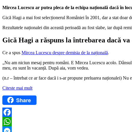
Mircea Lucescu ar putea pleca de la echipa națională dacă în locu
Gică Hagi a mai fost selecționerul României în 2001, dar a stat doar d
Rezultatele naționalei din această perioadă au fost slabe, iar după rem
Gică Hagi a răspuns la întrebarea dacă va 
Ce a spus
Mircea Lucescu despre demisia de la națională
.
„Nu am niciun mesaj pentru români. E Mircea Lucescu acolo. Dânsul treb
meu, eu sunt în vacanță. După aia, vom vedea.
(n.r – întrebat ce ar face dacă i s-ar propune preluarea naționalei) Nu
Citeste mai mult
Share
Facebook
WhatsApp