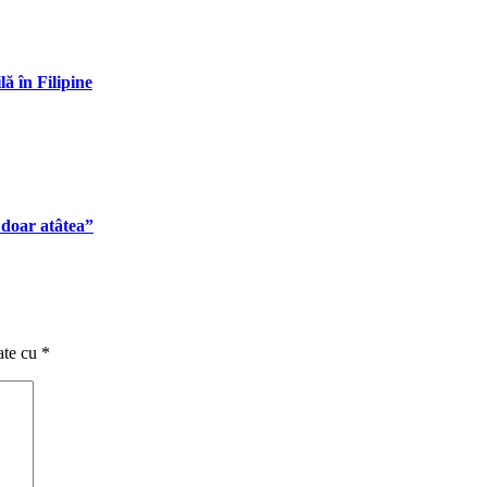
lă în Filipine
i doar atâtea”
ate cu
*