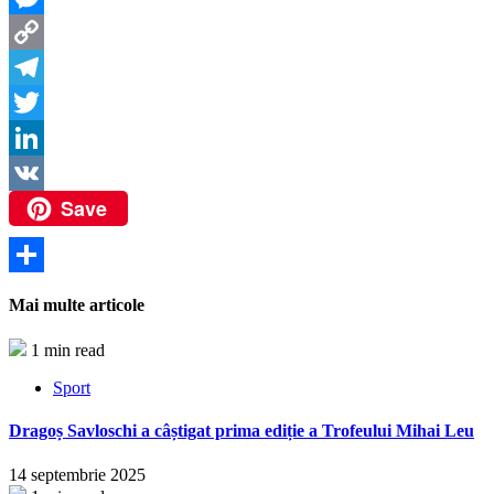
Messenger
Copy
Link
Telegram
Twitter
LinkedIn
Save
VK
Partajează
Mai multe articole
1 min read
Sport
Dragoș Savloschi a câștigat prima ediție a Trofeului Mihai Leu
14 septembrie 2025