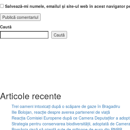
Salvează-mi numele, emailul și site-ul web în acest navigator p
Caută
Caută
Articole recente
Trei oameni intoxicați după o scăpare de gaze în Bragadiru
Ilie Bolojan, reacție despre averea partenerei de viață
Reacția Comisiei Europene după ce Camera Deputaților a adopta
Strategia pentru conservarea biodiversităţii, adoptată de Came
România riscă să piardă sute de milioane de euro din PNRR