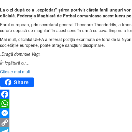
La o zi după ce a „explodat” știrea potrivit căreia fanii unguri vo
oficială. Federația Maghiară de Fotbal comunicase acest lucru pe s
Forul european, prin secretarul general Theodore Theodoridis, a transm
cerere depusă de maghiari în acest sens în urmă cu ceva timp nu a fos
Mai mult, oficialul UEFA a reiterat poziția exprimată de forul de la Nyon
societățile europene, poate atrage sancțiuni disciplinare.
„Dragă domnule Vagi,
În legătură cu…
Citeste mai mult
Share
Facebook
WhatsApp
Messenger
Copy