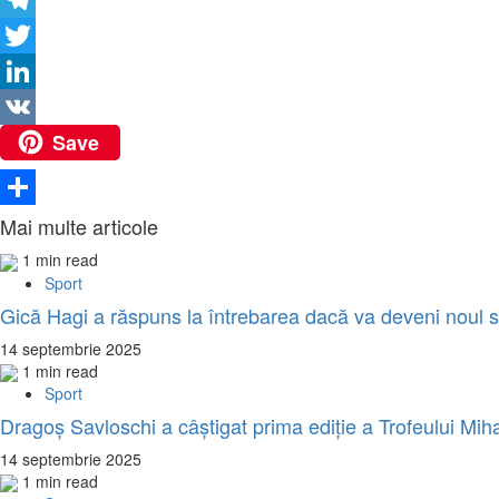
Link
Telegram
Twitter
LinkedIn
Save
VK
Partajează
Mai multe articole
1 min read
Sport
Gică Hagi a răspuns la întrebarea dacă va deveni noul s
14 septembrie 2025
1 min read
Sport
Dragoș Savloschi a câștigat prima ediție a Trofeului Mih
14 septembrie 2025
1 min read