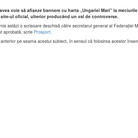
r avea voie să afișeze bannere cu harta „Ungariei Mari” la meciuril
ite-ul oficial, ulterior producând
un val de controverse.
is astăzi o scrisoare deschisă către secretarul general al Federației 
t aprobată, scrie
Prosport
.
 anterior pe seama acestui subiect, în sensul că folosirea acestor însemn