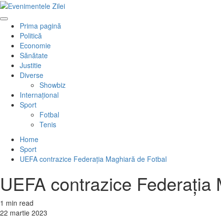
Mergi
la
Primary
conţinut.
Prima pagină
Menu
Politică
Economie
Sănătate
Justitie
Diverse
Showbiz
Internaţional
Sport
Fotbal
Tenis
Home
Sport
UEFA contrazice Federația Maghiară de Fotbal
UEFA contrazice Federația 
1 min read
22 martie 2023