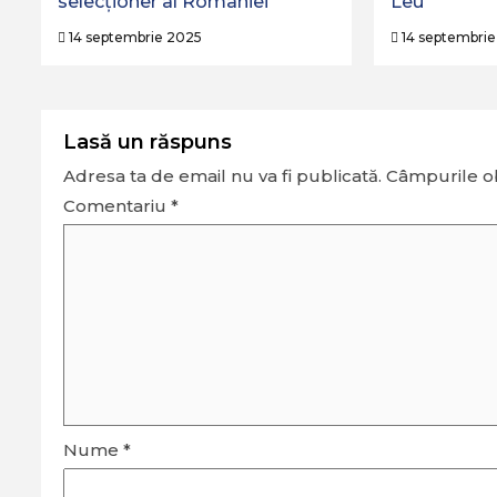
selecționer al României
Leu
14 septembrie 2025
14 septembrie
Lasă un răspuns
Adresa ta de email nu va fi publicată.
Câmpurile ob
Comentariu
*
Nume
*