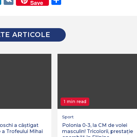
Save
TE ARTICOLE
1 min read
Sport
oschi a câștigat
Polonia 0-3, la CM de volei
 a Trofeului Mihai
masculin! Tricolorii, prestație