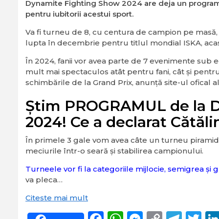
Dynamite Fighting Show 2024 are deja un program 
pentru iubitorii acestui sport.
Va fi turneu de 8, cu centura de campion pe masă, 
lupta în decembrie pentru titlul mondial ISKA, aca
În 2024, fanii vor avea parte de 7 evenimente sub e
mult mai spectaculos atât pentru fani, cât și pentr
schimbările de la Grand Prix, anunță site-ul ofical a
Știm PROGRAMUL de la D
2024! Ce a declarat Cătăl
În primele 3 gale vom avea câte un turneu piramidal
meciurile într-o seară și stabilirea campionului.
Turneele vor fi la categoriile mijlocie, semigrea și g
va pleca…
Citeste mai mult
Facebook
WhatsApp
Messeng
Copy
Tel
Tw