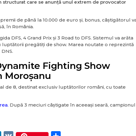
structurat care se anunță unul extrem de provocator
premii de până la 10.000 de euro și, bonus, câștigătorul v
să, în România.
gida DFS, 4 Grand Prix și 3 Road to DFS. Sistemul va arăta
u luptătorii pregătiți de show. Marea noutate o reprezintă
l DNS.
ynamite Fighting Show
in Moroșanu
 de 8, destinat exclusiv luptătorilor români, cu toate
rea.
După 3 meciuri câștigate în aceeași seară, campionul
er
egram
itter
LinkedIn
VK
Partajează