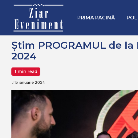
Mergi
Home
Sport
Știm PROGRAMUL de la Dynamite Fighting
la
conţinut.
PRIMA PAGINĂ
POL
Știm PROGRAMUL de la 
2024
1 min read
15 ianuarie 2024