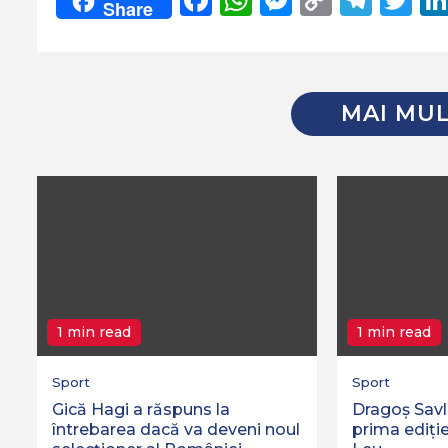
Share
Link
MAI MUL
1 min read
1 min read
Sport
Sport
Gică Hagi a răspuns la
Dragoș Savl
întrebarea dacă va deveni noul
prima ediție