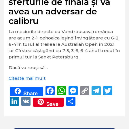
sferturile de finală și va
avea un adversar de
calibru
La meciurile directe cu Vondrousova românca
are acum 2-1, cehoaica ieşind învingătoare cu 6-2,
6-4 în turul al treilea la Australian Open în 2021,
iar Cîrstea câştigând cu 7-5, 3-6, 6-4 anul trecut în
primul tur la Sankt Petersburg.
Dacă va reuși să…
Citeste mai mult
Facebook
WhatsApp
Messenger
Copy
Teleg
Twi
Share
Link
LinkedIn
VK
Partajează
Save