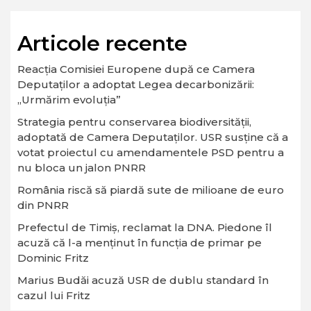
Articole recente
Reacția Comisiei Europene după ce Camera
Deputaților a adoptat Legea decarbonizării:
„Urmărim evoluția”
Strategia pentru conservarea biodiversităţii,
adoptată de Camera Deputaţilor. USR susține că a
votat proiectul cu amendamentele PSD pentru a
nu bloca un jalon PNRR
România riscă să piardă sute de milioane de euro
din PNRR
Prefectul de Timiș, reclamat la DNA. Piedone îl
acuză că l-a menținut în funcția de primar pe
Dominic Fritz
Marius Budăi acuză USR de dublu standard în
cazul lui Fritz