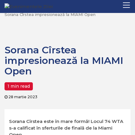
Mergi
Pr
Home
Sport
la
M
Sorana Cîrstea impresionează la MIAMI Open
conţinut.
Sorana Cîrstea
impresionează la MIAMI
Open
1 min read
28 martie 2023
Sorana Cîrstea este în mare formă! Locul 74 WTA
s-a calificat în sferturile de finală de la Miami
Open.