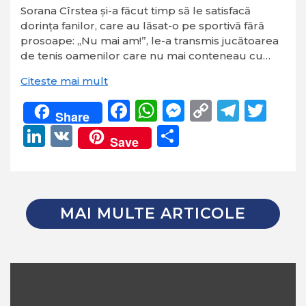
Sorana Cîrstea și-a făcut timp să le satisfacă
dorința fanilor, care au lăsat-o pe sportivă fără
prosoape: „Nu mai am!”, le-a transmis jucătoarea
de tenis oamenilor care nu mai conteneau cu…
Citeste mai mult
Facebook
WhatsApp
Messenger
Copy
Teleg
Twi
Share
Link
LinkedIn
VK
Partajează
Save
MAI MULTE ARTICOLE