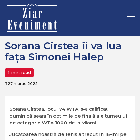
Mergi
Home
Sport
Sorana Cîrstea îi va lua fața Simonei Halep
la
conţinut.
Pr
M
Sorana Cîrstea îi va lua
fața Simonei Halep
1 min read
27 martie 2023
Sorana Cîrstea, locul 74 WTA, s-a calificat
duminică seara în optimile de finală ale turneului
de categorie WTA 1000 de la Miami.
Jucătoarea noastră de tenis a trecut în 16-imi pe