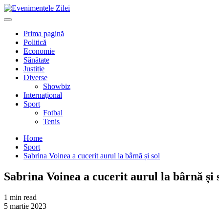
Mergi
la
Primary
conţinut.
Menu
Prima pagină
Politică
Economie
Sănătate
Justitie
Diverse
Showbiz
Internaţional
Sport
Fotbal
Tenis
Home
Sport
Sabrina Voinea a cucerit aurul la bârnă și sol
Sabrina Voinea a cucerit aurul la bârnă și 
1 min read
5 martie 2023