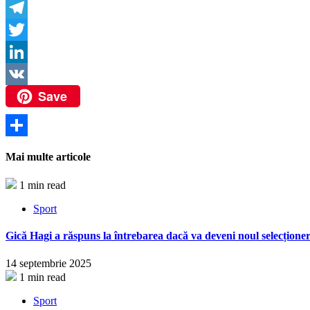
Copy
Link
Telegram
Twitter
LinkedIn
Save
VK
Partajează
Mai multe articole
1 min read
Sport
Gică Hagi a răspuns la întrebarea dacă va deveni noul selecțione
14 septembrie 2025
1 min read
Sport