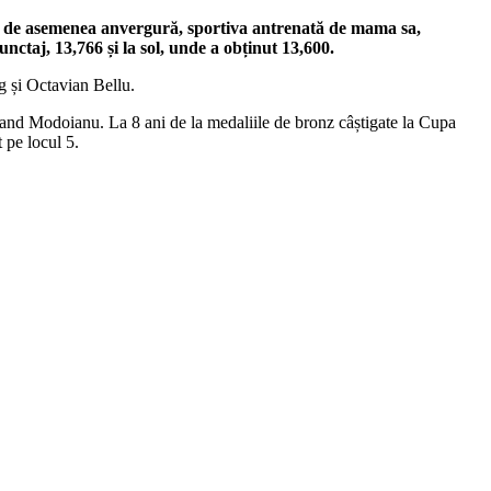
ie de asemenea anvergură, sportiva antrenată de mama sa,
ctaj, 13,766 și la sol, unde a obținut 13,600.
g și Octavian Bellu.
land Modoianu. La 8 ani de la medaliile de bronz câștigate la Cupa
 pe locul 5.