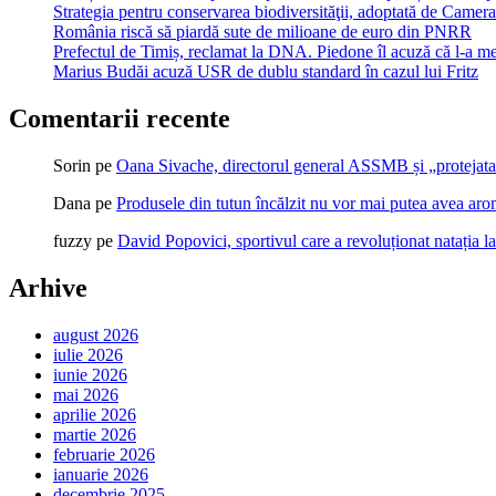
Strategia pentru conservarea biodiversităţii, adoptată de Cam
România riscă să piardă sute de milioane de euro din PNRR
Prefectul de Timiș, reclamat la DNA. Piedone îl acuză că l-a me
Marius Budăi acuză USR de dublu standard în cazul lui Fritz
Comentarii recente
Sorin
pe
Oana Sivache, directorul general ASSMB și „protejata
Dana
pe
Produsele din tutun încălzit nu vor mai putea avea ar
fuzzy
pe
David Popovici, sportivul care a revoluționat natația l
Arhive
august 2026
iulie 2026
iunie 2026
mai 2026
aprilie 2026
martie 2026
februarie 2026
ianuarie 2026
decembrie 2025