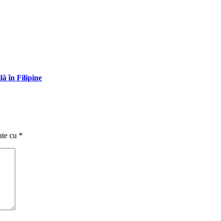
lă în Filipine
ate cu
*