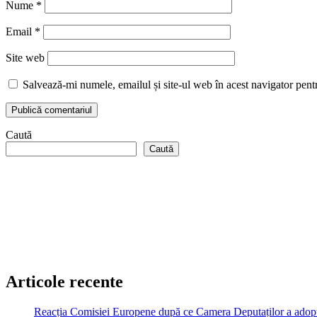
Nume
*
Email
*
Site web
Salvează-mi numele, emailul și site-ul web în acest navigator pent
Caută
Caută
Articole recente
Reacția Comisiei Europene după ce Camera Deputaților a adopt