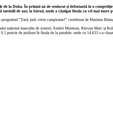
e de la Doha. În primul an de seniorat și debutantă la o competiț
edalii de aur, la bârnă, unde a câștigat finala cu cel mai mare pun
in programul “Țară, țară, vrem campioane!” coordonat de Mariana Bitan
otului național masculin de seniori, Andrei Muntean, Răzvan Marc și Ro
 0.1 puncte de podium în finala de la paralele, unde cu 14.633 s-a clasat