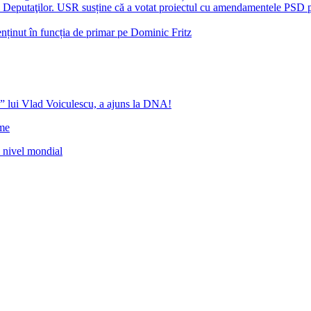
era Deputaţilor. USR susține că a votat proiectul cu amendamentele PSD
nținut în funcția de primar pe Dominic Fritz
” lui Vlad Voiculescu, a ajuns la DNA!
ome
a nivel mondial