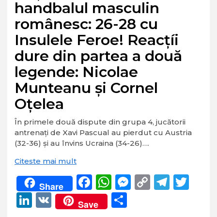
handbalul masculin
românesc: 26-28 cu
Insulele Feroe! Reacțíi
dure din partea a două
legende: Nicolae
Munteanu și Cornel
Oțelea
În primele două dispute din grupa 4, jucătorii
antrenaţi de Xavi Pascual au pierdut cu Austria
(32-36) şi au învins Ucraina (34-26)….
Citeste mai mult
Facebook
WhatsApp
Messenger
Copy
Teleg
Twi
Share
Link
LinkedIn
VK
Partajează
Save