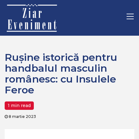
Mergi
Home
Sport
la
Rușine istorică pentru handbalul masculin românesc: cu
conţinut.
Pr
Insulele Feroe
M
Rușine istorică pentru
handbalul masculin
românesc: cu Insulele
Feroe
1 min read
8 martie 2023