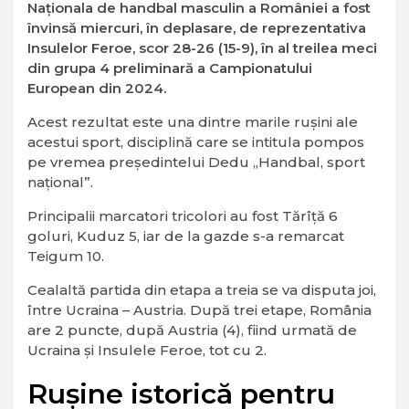
Naţionala de handbal masculin a României a fost
învinsă miercuri, în deplasare, de reprezentativa
Insulelor Feroe, scor 28-26 (15-9), în al treilea meci
din grupa 4 preliminară a Campionatului
European din 2024.
Acest rezultat este una dintre marile rușini ale
acestui sport, disciplină care se intitula pompos
pe vremea președintelui Dedu „Handbal, sport
național”.
Principalii marcatori tricolori au fost Tărîţă 6
goluri, Kuduz 5, iar de la gazde s-a remarcat
Teigum 10.
Cealaltă partida din etapa a treia se va disputa joi,
între Ucraina – Austria. După trei etape, România
are 2 puncte, după Austria (4), fiind urmată de
Ucraina şi Insulele Feroe, tot cu 2.
Rușine istorică pentru