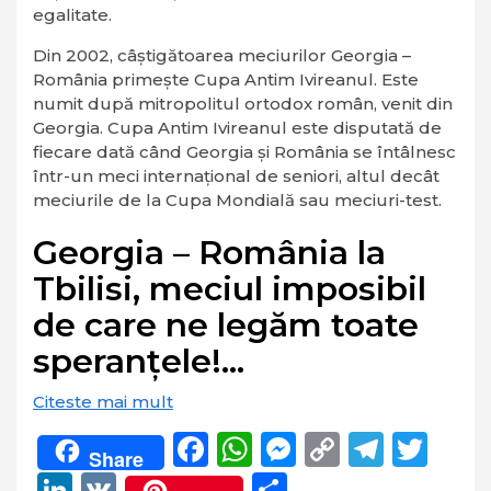
egalitate.
Din 2002, câștigătoarea meciurilor Georgia –
România primește Cupa Antim Ivireanul. Este
numit după mitropolitul ortodox român, venit din
Georgia. Cupa Antim Ivireanul este disputată de
fiecare dată când Georgia și România se întâlnesc
într-un meci internațional de seniori, altul decât
meciurile de la Cupa Mondială sau meciuri-test.
Georgia – România la
Tbilisi, meciul imposibil
de care ne legăm toate
speranțele!…
Citeste mai mult
Facebook
WhatsApp
Messenger
Copy
Teleg
Twi
Share
Link
LinkedIn
VK
Partajează