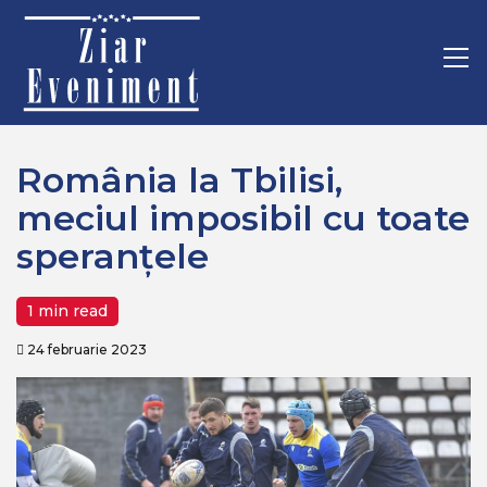
Mergi
Home
Sport
la
România la Tbilisi, meciul imposibil cu toate speranțele
conţinut.
Pr
M
România la Tbilisi,
meciul imposibil cu toate
speranțele
1 min read
24 februarie 2023