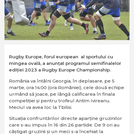
Rugby Europe, forul european al sportului cu
mingea ovală, a anunțat programul semifinalelor
ediției 2023 a Rugby Europe Championship.
România va întâlni Georgia, în deplasare, pe 5
martie, ora 14:00 (ora României), cele două echipe
urmând să joace, pe lângă calificarea în finala
competiției și pentru trofeul Antim Ivireanu.
Meciul va avea loc la Tbilisi.
Situația confruntărilor directe aparține gruzinilor
care s-au impus în 16 din 26 partide. De 9 ori au
câștigat gruzinii și un meci s-a încehiat la