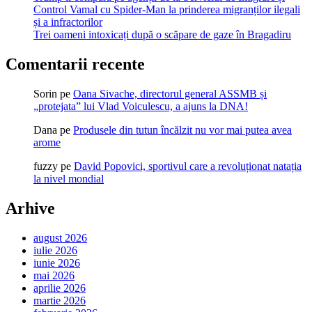
Control Vamal cu Spider-Man la prinderea migranților ilegali
și a infractorilor
Trei oameni intoxicați după o scăpare de gaze în Bragadiru
Comentarii recente
Sorin
pe
Oana Sivache, directorul general ASSMB și
„protejata” lui Vlad Voiculescu, a ajuns la DNA!
Dana
pe
Produsele din tutun încălzit nu vor mai putea avea
arome
fuzzy
pe
David Popovici, sportivul care a revoluționat natația
la nivel mondial
Arhive
august 2026
iulie 2026
iunie 2026
mai 2026
aprilie 2026
martie 2026