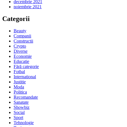
decembrie 2021
noiembrie 2021
Categorii
Beauty
Companii
Constructii
Crypto
Diverse
Economie
Educatie
Fără categorie
Fotbal
International
Justitie
Moda
Politica
Recomandate
Sanatate
Showbiz
Social
Sport
Tehnologie