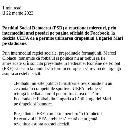
1 min read
22 martie 2023
Partidul Social Democrat (PSD) a reacționat miercuri, prin
intermediul unei postări pe pagina oficială de Facebook, la
decizia UEFA de a permite utilizarea drapelului Ungariei Mari
pe stadioane.
Prin intermediul rețelei sociale, președintele formațiunii, Marcel
Ciolacu, transmite că fotbalul și politica nu ar trebui să fie
amestecate și îi solicită președintelui Federației Române de Fotbal
(FRF) să ceară la rândul său forului european să revină de urgență
asupra acestei decizii.
„Fotbalul nu este politică! Frustrările revizioniste nu au
ce căuta în competițiile sportive. UEFA trebuie să
retragă imediat acordul pentru folosirea de către
Federația de Fotbal din Ungaria a hărții Ungariei Mari
pe drapele și bannere.
Președintele FRF, care este membru în Comitetul
Executiv al UEFA, trebuie să ceară de urgență
revenirea asupra acestei decizii.