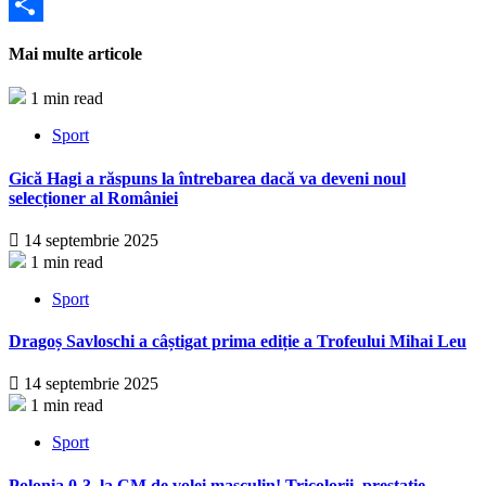
Partajează
Mai multe articole
1 min read
Sport
Gică Hagi a răspuns la întrebarea dacă va deveni noul
selecționer al României
14 septembrie 2025
1 min read
Sport
Dragoș Savloschi a câștigat prima ediție a Trofeului Mihai Leu
14 septembrie 2025
1 min read
Sport
Polonia 0-3, la CM de volei masculin! Tricolorii, prestație