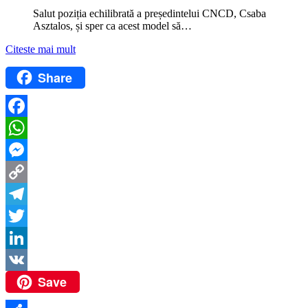
Salut poziția echilibrată a președintelui CNCD, Csaba
Asztalos, și sper ca acest model să…
Citeste mai mult
Share
Facebook
WhatsApp
Messenger
Copy
Link
Telegram
Twitter
LinkedIn
Save
VK