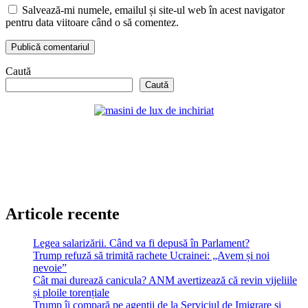
Salvează-mi numele, emailul și site-ul web în acest navigator
pentru data viitoare când o să comentez.
Caută
Caută
Articole recente
Legea salarizării. Când va fi depusă în Parlament?
Trump refuză să trimită rachete Ucrainei: „Avem și noi
nevoie”
Cât mai durează canicula? ANM avertizează că revin vijeliile
și ploile torențiale
Trump îi compară pe agenții de la Serviciul de Imigrare și