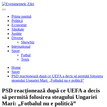
Mergi
la
Primary
conţinut.
Menu
Prima pagină
Politică
Economie
Sănătate
Justitie
Diverse
Showbiz
Internaţional
Sport
Fotbal
Tenis
Home
Sport
PSD reacționează după ce UEFA a decis să permită folosirea
steagului Ungariei Mari: „Fotbalul nu e politică”
PSD reacționează după ce UEFA a decis
să permită folosirea steagului Ungariei
Mari: „Fotbalul nu e politică”