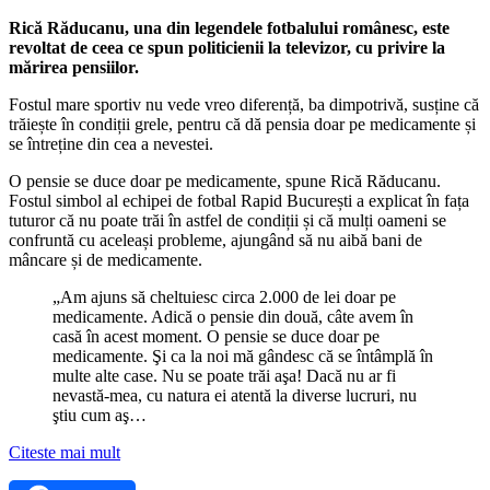
Rică Răducanu, una din legendele fotbalului românesc, este
revoltat de ceea ce spun politicienii la televizor, cu privire la
mărirea pensiilor.
Fostul mare sportiv nu vede vreo diferență, ba dimpotrivă, susține că
trăiește în condiții grele, pentru că dă pensia doar pe medicamente și
se întreține din cea a nevestei.
O pensie se duce doar pe medicamente, spune Rică Răducanu.
Fostul simbol al echipei de fotbal Rapid București a explicat în fața
tuturor că nu poate trăi în astfel de condiții și că mulți oameni se
confruntă cu aceleași probleme, ajungând să nu aibă bani de
mâncare și de medicamente.
„Am ajuns să cheltuiesc circa 2.000 de lei doar pe
medicamente. Adică o pensie din două, câte avem în
casă în acest moment. O pensie se duce doar pe
medicamente. Şi ca la noi mă gândesc că se întâmplă în
multe alte case. Nu se poate trăi aşa! Dacă nu ar fi
nevastă-mea, cu natura ei atentă la diverse lucruri, nu
ştiu cum aş…
Citeste mai mult