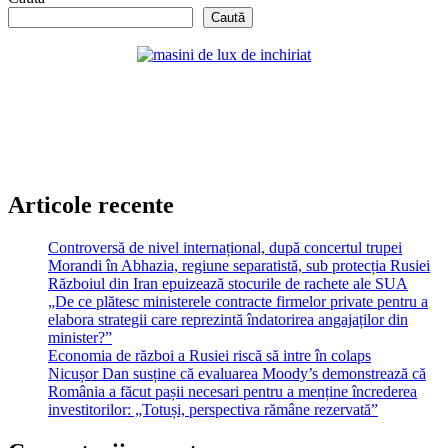
Caută
Articole recente
Controversă de nivel internațional, după concertul trupei
Morandi în Abhazia, regiune separatistă, sub protecția Rusiei
Războiul din Iran epuizează stocurile de rachete ale SUA
„De ce plătesc ministerele contracte firmelor private pentru a
elabora strategii care reprezintă îndatorirea angajaților din
minister?”
Economia de război a Rusiei riscă să intre în colaps
Nicușor Dan susține că evaluarea Moody’s demonstrează că
România a făcut pașii necesari pentru a menține încrederea
investitorilor: „Totuși, perspectiva rămâne rezervată”