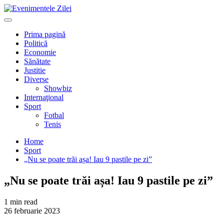
Mergi
la
Primary
conţinut.
Menu
Prima pagină
Politică
Economie
Sănătate
Justitie
Diverse
Showbiz
Internaţional
Sport
Fotbal
Tenis
Home
Sport
„Nu se poate trăi așa! Iau 9 pastile pe zi”
„Nu se poate trăi așa! Iau 9 pastile pe zi”
1 min read
26 februarie 2023