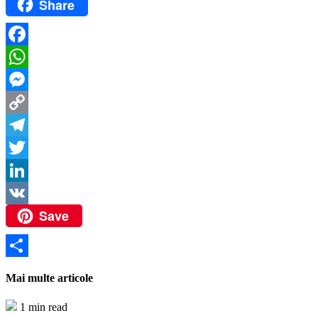
Share
Facebook
WhatsApp
Messenger
Copy
Link
Telegram
Twitter
LinkedIn
Save
VK
Partajează
Mai multe articole
1 min read