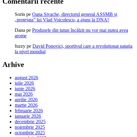
Comentarii recente
Sorin
pe
Oana Sivache, directorul general ASSMB și
„protejata” lui Vlad Voiculescu, a ajuns la DNA!
Dana
pe
Produsele din tutun încălzit nu vor mai putea avea
arome
fuzzy
pe
David Popovici, sportivul care a revoluționat natația
la nivel mondial
Arhive
august 2026
iulie 2026
iunie 2026
mai 2026
aprilie 2026
martie 2026
februarie 2026
ianuarie 2026
decembrie 2025
noiembrie 2025
octombrie 2025