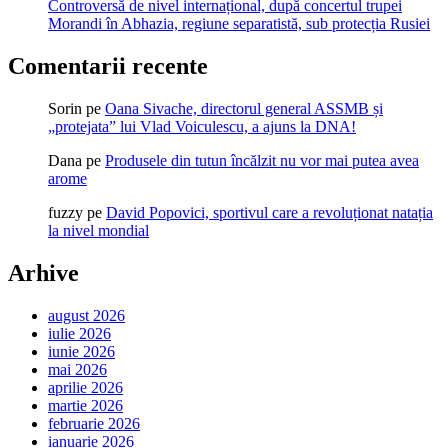
Controversă de nivel internațional, după concertul trupei
Morandi în Abhazia, regiune separatistă, sub protecția Rusiei
Comentarii recente
Sorin
pe
Oana Sivache, directorul general ASSMB și
„protejata” lui Vlad Voiculescu, a ajuns la DNA!
Dana
pe
Produsele din tutun încălzit nu vor mai putea avea
arome
fuzzy
pe
David Popovici, sportivul care a revoluționat natația
la nivel mondial
Arhive
august 2026
iulie 2026
iunie 2026
mai 2026
aprilie 2026
martie 2026
februarie 2026
ianuarie 2026