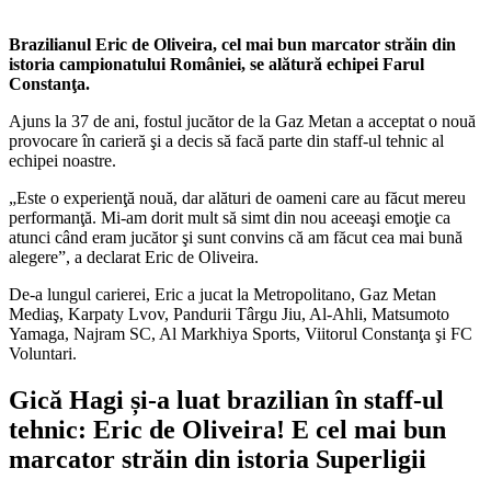
Brazilianul Eric de Oliveira, cel mai bun marcator străin din
istoria campionatului României, se alătură echipei Farul
Constanţa.
Ajuns la 37 de ani, fostul jucător de la Gaz Metan a acceptat o nouă
provocare în carieră şi a decis să facă parte din staff-ul tehnic al
echipei noastre.
„Este o experienţă nouă, dar alături de oameni care au făcut mereu
performanţă. Mi-am dorit mult să simt din nou aceeaşi emoţie ca
atunci când eram jucător şi sunt convins că am făcut cea mai bună
alegere”, a declarat Eric de Oliveira.
De-a lungul carierei, Eric a jucat la Metropolitano, Gaz Metan
Mediaş, Karpaty Lvov, Pandurii Târgu Jiu, Al-Ahli, Matsumoto
Yamaga, Najram SC, Al Markhiya Sports, Viitorul Constanţa şi FC
Voluntari.
Gică Hagi și-a luat brazilian în staff-ul
tehnic: Eric de Oliveira! E cel mai bun
marcator străin din istoria Superligii