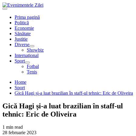
Mergi
la
Primary
conţinut.
Menu
Prima pagină
Politică
Economie
Sănătate
Justitie
Diverse
Showbiz
Internaţional
Sport
Fotbal
Tenis
Home
Sport
Gică Hagi și-a luat brazilian în staff-ul tehnic: Eric de Oliveira
Gică Hagi și-a luat brazilian în staff-ul
tehnic: Eric de Oliveira
1 min read
28 februarie 2023