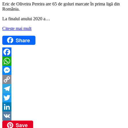
Eric de Oliveira Pereira are 65 de goluri marcate în prima ligă din
România.
La finalul anului 2020 a…
Citeste mai mult
Share
Facebook
WhatsApp
Messenger
Copy
Link
Telegram
Twitter
LinkedIn
Save
VK