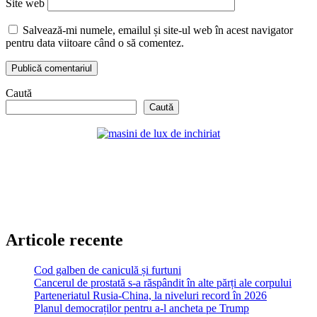
Site web
Salvează-mi numele, emailul și site-ul web în acest navigator
pentru data viitoare când o să comentez.
Caută
Caută
Articole recente
Cod galben de caniculă și furtuni
Cancerul de prostată s-a răspândit în alte părți ale corpului
Parteneriatul Rusia-China, la niveluri record în 2026
Planul democraților pentru a-l ancheta pe Trump