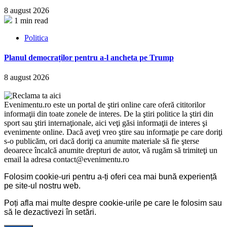
8 august 2026
1 min read
Politica
Planul democraților pentru a-l ancheta pe Trump
8 august 2026
Evenimentu.ro este un portal de ştiri online care oferă cititorilor
informaţii din toate zonele de interes. De la ştiri politice la ştiri din
sport sau ştiri internaţionale, aici veţi găsi informaţii de interes şi
evenimente online. Dacă aveţi vreo ştire sau informaţie pe care doriţi
s-o publicăm, ori dacă doriţi ca anumite materiale să fie şterse
deoarece încalcă anumite drepturi de autor, vă rugăm să trimiteţi un
email la adresa contact@evenimentu.ro
Folosim cookie-uri pentru a-ți oferi cea mai bună experiență
pe site-ul nostru web.
Poți afla mai multe despre cookie-urile pe care le folosim sau
să le dezactivezi în
setări
.