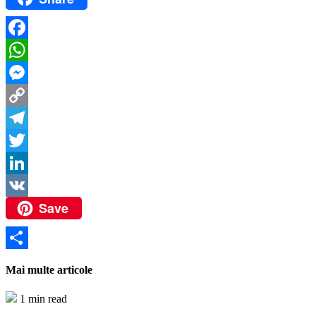
Facebook
WhatsApp
Messenger
Copy
Link
Telegram
Twitter
LinkedIn
Save
VK
Partajează
Mai multe articole
1 min read