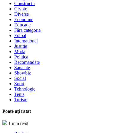
Constructii
Crypto
Diverse
Economie
Educatie
Fără categorie
Fotbal
International
Justitie
Moda
Politica
Recomandate
Sanatate
Showbiz
Social
Sport
Tehnologie
Tenis
Turism
Poate aţi ratat
1 min read