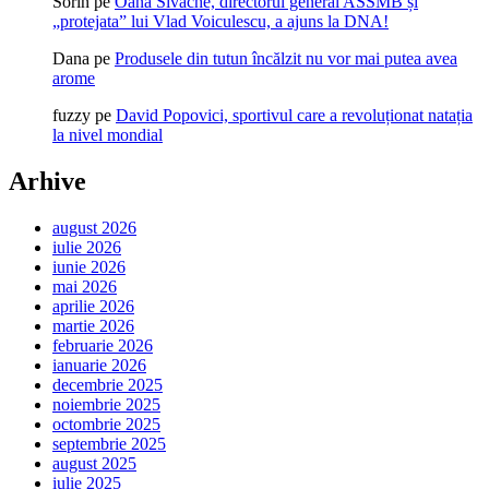
Sorin
pe
Oana Sivache, directorul general ASSMB și
„protejata” lui Vlad Voiculescu, a ajuns la DNA!
Dana
pe
Produsele din tutun încălzit nu vor mai putea avea
arome
fuzzy
pe
David Popovici, sportivul care a revoluționat natația
la nivel mondial
Arhive
august 2026
iulie 2026
iunie 2026
mai 2026
aprilie 2026
martie 2026
februarie 2026
ianuarie 2026
decembrie 2025
noiembrie 2025
octombrie 2025
septembrie 2025
august 2025
iulie 2025