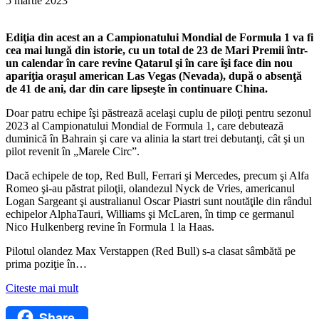
5 martie 2023
Ediţia din acest an a Campionatului Mondial de Formula 1 va fi
cea mai lungă din istorie, cu un total de 23 de Mari Premii într-
un calendar în care revine Qatarul şi în care îşi face din nou
apariţia oraşul american Las Vegas (Nevada), după o absenţă
de 41 de ani, dar din care lipseşte în continuare China.
Doar patru echipe îşi păstrează acelaşi cuplu de piloţi pentru sezonul
2023 al Campionatului Mondial de Formula 1, care debutează
duminică în Bahrain şi care va alinia la start trei debutanţi, cât şi un
pilot revenit în „Marele Circ”.
Dacă echipele de top, Red Bull, Ferrari şi Mercedes, precum şi Alfa
Romeo şi-au păstrat piloţii, olandezul Nyck de Vries, americanul
Logan Sargeant şi australianul Oscar Piastri sunt noutăţile din rândul
echipelor AlphaTauri, Williams şi McLaren, în timp ce germanul
Nico Hulkenberg revine în Formula 1 la Haas.
Pilotul olandez Max Verstappen (Red Bull) s-a clasat sâmbătă pe
prima poziţie în…
Citeste mai mult
Share