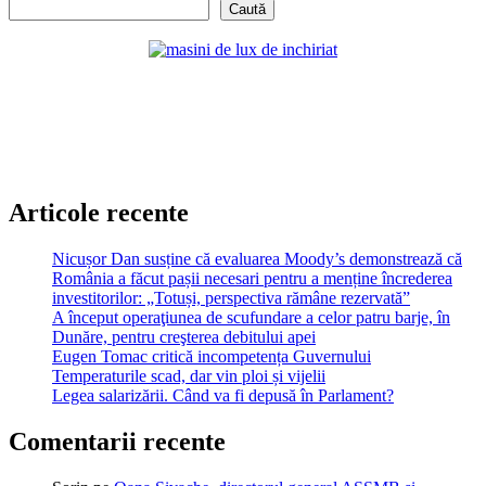
Caută
Articole recente
Nicușor Dan susține că evaluarea Moody’s demonstrează că
România a făcut pașii necesari pentru a menține încrederea
investitorilor: „Totuși, perspectiva rămâne rezervată”
A început operaţiunea de scufundare a celor patru barje, în
Dunăre, pentru creşterea debitului apei
Eugen Tomac critică incompetența Guvernului
Temperaturile scad, dar vin ploi și vijelii
Legea salarizării. Când va fi depusă în Parlament?
Comentarii recente