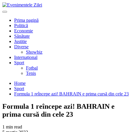
Mergi
la
Primary
conţinut.
Menu
Prima pagină
Politică
Economie
Sănătate
Justitie
Diverse
Showbiz
Internaţional
Sport
Fotbal
Tenis
Home
Sport
Formula 1 reîncepe azi! BAHRAIN e prima cursă din cele 23
Formula 1 reîncepe azi! BAHRAIN e
prima cursă din cele 23
1 min read