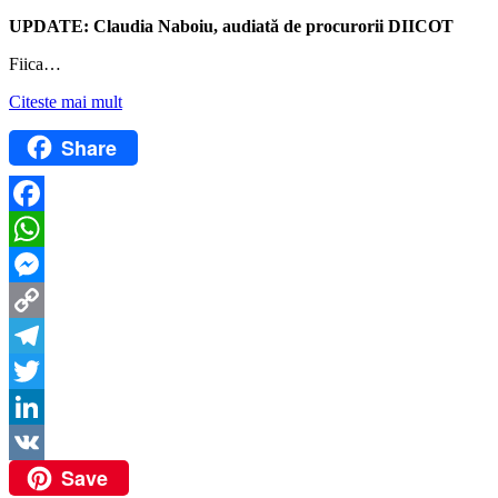
UPDATE: Claudia Naboiu, audiată de procurorii DIICOT
Fiica…
Citeste mai mult
Share
Facebook
WhatsApp
Messenger
Copy
Link
Telegram
Twitter
LinkedIn
Save
VK