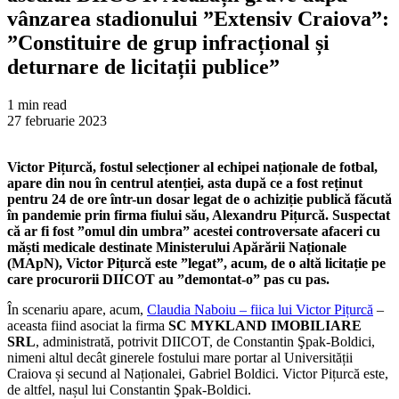
vânzarea stadionului ”Extensiv Craiova”:
”Constituire de grup infracțional și
deturnare de licitații publice”
1 min read
27 februarie 2023
Victor Pițurcă, fostul selecționer al echipei naționale de fotbal,
apare din nou în centrul atenției, asta după ce a fost reținut
pentru 24 de ore într-un dosar legat de o achiziție publică făcută
în pandemie prin firma fiului său, Alexandru Pițurcă. Suspectat
că ar fi fost ”omul din umbra” acestei controversate afaceri cu
măști medicale destinate Ministerului Apărării Naționale
(MApN), Victor Pițurcă este ”legat”, acum, de o altă licitație pe
care procurorii DIICOT au ”demontat-o” pas cu pas.
În scenariu apare, acum,
Claudia Naboiu – fiica lui Victor Pițurcă
–
aceasta fiind asociat la firma
SC MYKLAND IMOBILIARE
SRL
, administrată, potrivit DIICOT, de Constantin Şpak-Boldici,
nimeni altul decât ginerele fostului mare portar al Universității
Craiova și secund al Naționalei, Gabriel Boldici. Victor Pițurcă este,
de altfel, nașul lui Constantin Şpak-Boldici.