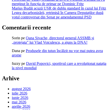
menținut în funcția de primar pe Dominic Fritz
Marius Budăi acuză USR de dublu standard în cazul lui Fritz
Legea decarbonizării, retrimisă în Camera Deputaților după
votul controversat din Senat pe amendamentul PSD
Comentarii recente
Sorin
pe
Oana Sivache, directorul general ASSMB și
„protejata” lui Vlad Voiculescu, a ajuns la DNA!
Dana
pe
Produsele din tutun încălzit nu vor mai putea avea
arome
fuzzy
pe
David Popovici, sportivul care a revoluționat natația
la nivel mondial
Arhive
august 2026
iulie 2026
iunie 2026
mai 2026
aprilie 2026