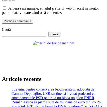
Salvează-mi numele, emailul și site-ul web în acest navigator
pentru data viitoare când o să comentez.
Caută
Caută
Articole recente
Strategia pentru conservarea biodiversităţii, adoptată de
Camera Deputaţilor. USR susține că a votat proiectul cu
amendamentele PSD pentru a nu bloca un jalon PNRR
România riscă să piardă sute de milioane de euro din PNRR
Prefectul de Timiș, reclamat la DNA. Piedone îl acuză că l-a