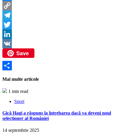
Messenger
Copy
Link
Telegram
Twitter
LinkedIn
Save
VK
Partajează
Mai multe articole
1 min read
Sport
Gică Hagi a răspuns la întrebarea dacă va deveni noul
selecționer al României
14 septembrie 2025