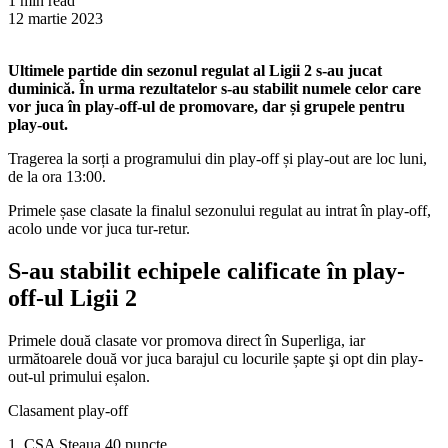
1 min read
12 martie 2023
Ultimele partide din sezonul regulat al Ligii 2 s-au jucat
duminică. În urma rezultatelor s-au stabilit numele celor care
vor juca în play-off-ul de promovare, dar și grupele pentru
play-out.
Tragerea la sorți a programului din play-off și play-out are loc luni,
de la ora 13:00.
Primele șase clasate la finalul sezonului regulat au intrat în play-off,
acolo unde vor juca tur-retur.
S-au stabilit echipele calificate în play-
off-ul Ligii 2
Primele două clasate vor promova direct în Superliga, iar
următoarele două vor juca barajul cu locurile șapte şi opt din play-
out-ul primului eșalon.
Clasament play-off
1. CSA Steaua 40 puncte