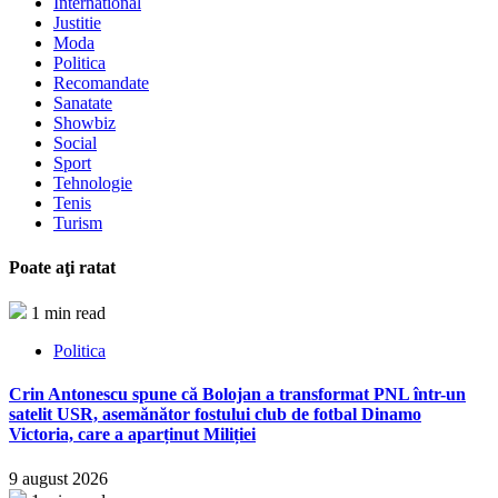
International
Justitie
Moda
Politica
Recomandate
Sanatate
Showbiz
Social
Sport
Tehnologie
Tenis
Turism
Poate aţi ratat
1 min read
Politica
Crin Antonescu spune că Bolojan a transformat PNL într-un
satelit USR, asemănător fostului club de fotbal Dinamo
Victoria, care a aparținut Miliției
9 august 2026