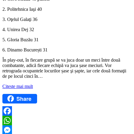
2. Politehnica Iaşi 40
3. Oţelul Galaţi 36
4. Unirea Dej 32
5. Gloria Buzău 31
6. Dinamo București 31
În play-out, în fiecare grupă se va juca doar un meci între două
combatante, adică fiecare echipă va juca șase meciuri. Vor
retrograda ocupantele locurilor șase şi șapte, iar cele două formaţii
de pe locul cinci în…
Citeste mai mult
Share
Facebook
WhatsApp