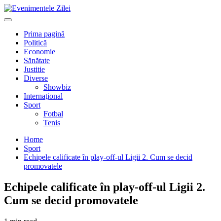
Mergi
la
Primary
conţinut.
Menu
Prima pagină
Politică
Economie
Sănătate
Justitie
Diverse
Showbiz
Internaţional
Sport
Fotbal
Tenis
Home
Sport
Echipele calificate în play-off-ul Ligii 2. Cum se decid
promovatele
Echipele calificate în play-off-ul Ligii 2.
Cum se decid promovatele