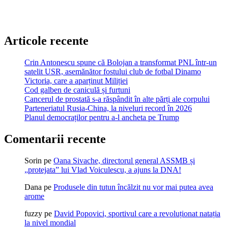
Articole recente
Crin Antonescu spune că Bolojan a transformat PNL într-un
satelit USR, asemănător fostului club de fotbal Dinamo
Victoria, care a aparținut Miliției
Cod galben de caniculă și furtuni
Cancerul de prostată s-a răspândit în alte părți ale corpului
Parteneriatul Rusia-China, la niveluri record în 2026
Planul democraților pentru a-l ancheta pe Trump
Comentarii recente
Sorin
pe
Oana Sivache, directorul general ASSMB și
„protejata” lui Vlad Voiculescu, a ajuns la DNA!
Dana
pe
Produsele din tutun încălzit nu vor mai putea avea
arome
fuzzy
pe
David Popovici, sportivul care a revoluționat natația
la nivel mondial