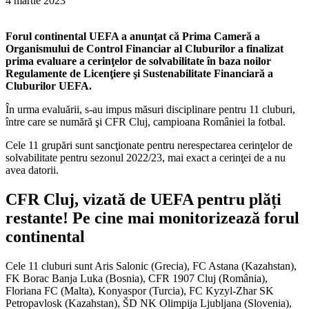
4 martie 2023
Forul continental UEFA a anunţat că Prima Cameră a
Organismului de Control Financiar al Cluburilor a finalizat
prima evaluare a cerinţelor de solvabilitate în baza noilor
Regulamente de Licenţiere şi Sustenabilitate Financiară a
Cluburilor UEFA.
În urma evaluării, s-au impus măsuri disciplinare pentru 11 cluburi,
între care se numără şi CFR Cluj, campioana României la fotbal.
Cele 11 grupări sunt sancţionate pentru nerespectarea cerinţelor de
solvabilitate pentru sezonul 2022/23, mai exact a cerinţei de a nu
avea datorii.
CFR Cluj, vizată de UEFA pentru plăți
restante! Pe cine mai monitorizează forul
continental
Cele 11 cluburi sunt Aris Salonic (Grecia), FC Astana (Kazahstan),
FK Borac Banja Luka (Bosnia), CFR 1907 Cluj (România),
Floriana FC (Malta), Konyaspor (Turcia), FC Kyzyl-Zhar SK
Petropavlosk (Kazahstan), ŠD NK Olimpija Ljubljana (Slovenia),