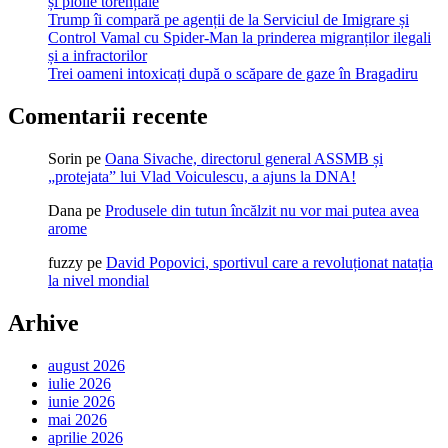
și ploile torențiale
Trump îi compară pe agenții de la Serviciul de Imigrare și
Control Vamal cu Spider-Man la prinderea migranților ilegali
și a infractorilor
Trei oameni intoxicați după o scăpare de gaze în Bragadiru
Comentarii recente
Sorin
pe
Oana Sivache, directorul general ASSMB și
„protejata” lui Vlad Voiculescu, a ajuns la DNA!
Dana
pe
Produsele din tutun încălzit nu vor mai putea avea
arome
fuzzy
pe
David Popovici, sportivul care a revoluționat natația
la nivel mondial
Arhive
august 2026
iulie 2026
iunie 2026
mai 2026
aprilie 2026