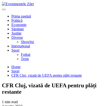
Mergi
la
Primary
conţinut.
Menu
Prima pagină
Politică
Economie
Sănătate
Justitie
Diverse
Showbiz
Internaţional
Sport
Fotbal
Tenis
Home
Sport
CFR Cluj, vizată de UEFA pentru plăți restante
CFR Cluj, vizată de UEFA pentru plăți
restante
1 min read