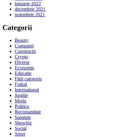
ianuarie 2022
decembrie 2021
noiembrie 2021
Categorii
Beauty
Companii
Constructii
Crypto
Diverse
Economie
Educatie
Fără categorie
Fotbal
International
Justitie
Moda
Politica
Recomandate
Sanatate
Showbiz
Social
Sport