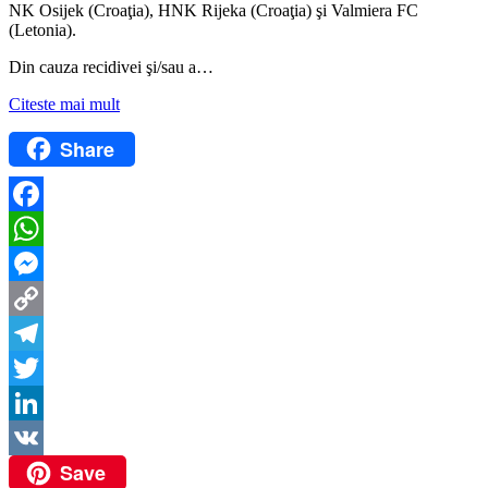
NK Osijek (Croaţia), HNK Rijeka (Croaţia) şi Valmiera FC
(Letonia).
Din cauza recidivei şi/sau a…
Citeste mai mult
Share
Facebook
WhatsApp
Messenger
Copy
Link
Telegram
Twitter
LinkedIn
Save
VK