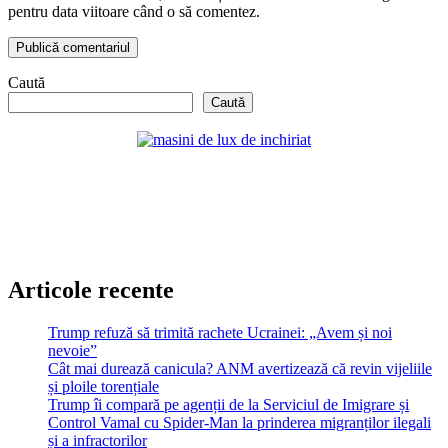
pentru data viitoare când o să comentez.
Caută
Caută
Articole recente
Trump refuză să trimită rachete Ucrainei: „Avem și noi
nevoie”
Cât mai durează canicula? ANM avertizează că revin vijeliile
și ploile torențiale
Trump îi compară pe agenții de la Serviciul de Imigrare și
Control Vamal cu Spider-Man la prinderea migranților ilegali
și a infractorilor