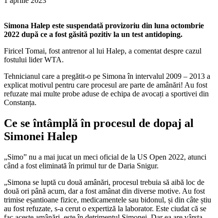
1 aprilie 2023
Simona Halep este suspendată provizoriu din luna octombrie
2022 după ce a fost găsită pozitiv la un test antidoping.
Firicel Tomai, fost antrenor al lui Halep, a comentat despre cazul
fostului lider WTA.
Tehnicianul care a pregătit-o pe Simona în intervalul 2009 – 2013 a
explicat motivul pentru care procesul are parte de amânări! Au fost
refuzate mai multe probe aduse de echipa de avocați a sportivei din
Constanța.
Ce se întâmplă în procesul de dopaj al
Simonei Halep
„Simo” nu a mai jucat un meci oficial de la US Open 2022, atunci
când a fost eliminată în primul tur de Daria Snigur.
„Simona se luptă cu două amânări, procesul trebuia să aibă loc de
două ori până acum, dar a fost amânat din diverse motive. Au fost
trimise eșantioane fizice, medicamentele sau bidonul, și din câte știu
au fost refuzate, s-a cerut o expertiză la laborator. Este ciudat că se
fac aceste amânări, este în detrimentul Simonei. Dar ea are vârsta