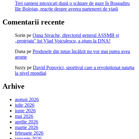
Trei oameni intoxicați după o scăpare de gaze în Bragadiru
Ilie Bolojan, reacție despre averea partenerei de viață
Comentarii recente
Sorin
pe
Oana Sivache, directorul general ASSMB și
„protejata” lui Vlad Voiculescu, a ajuns la DNA!
Dana
pe
Produsele din tutun încălzit nu vor mai putea avea
arome
fuzzy
pe
David Popovici, sportivul care a revoluționat natația
la nivel mondial
Arhive
august 2026
iulie 2026
iunie 2026
mai 2026
aprilie 2026
martie 2026
februarie 2026
ianuarie 2026