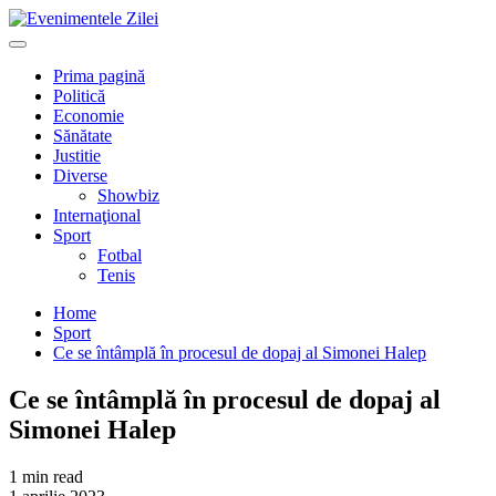
Mergi
la
Primary
conţinut.
Menu
Prima pagină
Politică
Economie
Sănătate
Justitie
Diverse
Showbiz
Internaţional
Sport
Fotbal
Tenis
Home
Sport
Ce se întâmplă în procesul de dopaj al Simonei Halep
Ce se întâmplă în procesul de dopaj al
Simonei Halep
1 min read