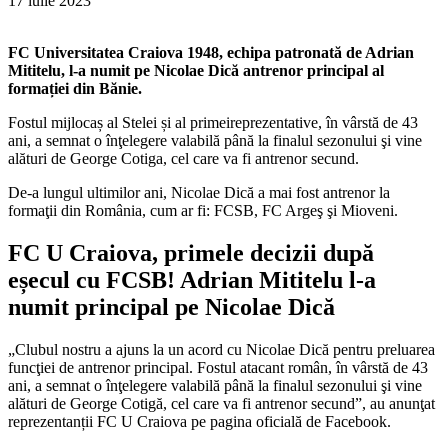
17 iulie 2023
FC Universitatea Craiova 1948, echipa patronată de Adrian
Mititelu, l-a numit pe Nicolae Dică antrenor principal al
formației din Bănie.
Fostul mijlocaș al Stelei și al primeireprezentative, în vârstă de 43
ani, a semnat o înţelegere valabilă până la finalul sezonului şi vine
alături de George Cotiga, cel care va fi antrenor secund.
De-a lungul ultimilor ani, Nicolae Dică a mai fost antrenor la
formaţii din România, cum ar fi: FCSB, FC Argeş şi Mioveni.
FC U Craiova, primele decizii după
eșecul cu FCSB! Adrian Mititelu l-a
numit principal pe Nicolae Dică
„Clubul nostru a ajuns la un acord cu Nicolae Dică pentru preluarea
funcţiei de antrenor principal. Fostul atacant român, în vârstă de 43
ani, a semnat o înţelegere valabilă până la finalul sezonului şi vine
alături de George Cotigă, cel care va fi antrenor secund”, au anunţat
reprezentanții FC U Craiova pe pagina oficială de Facebook.