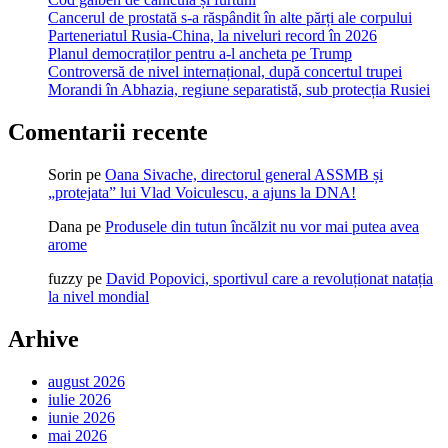
Cancerul de prostată s-a răspândit în alte părți ale corpului
Parteneriatul Rusia-China, la niveluri record în 2026
Planul democraților pentru a-l ancheta pe Trump
Controversă de nivel internațional, după concertul trupei
Morandi în Abhazia, regiune separatistă, sub protecția Rusiei
Comentarii recente
Sorin
pe
Oana Sivache, directorul general ASSMB și
„protejata” lui Vlad Voiculescu, a ajuns la DNA!
Dana
pe
Produsele din tutun încălzit nu vor mai putea avea
arome
fuzzy
pe
David Popovici, sportivul care a revoluționat natația
la nivel mondial
Arhive
august 2026
iulie 2026
iunie 2026
mai 2026