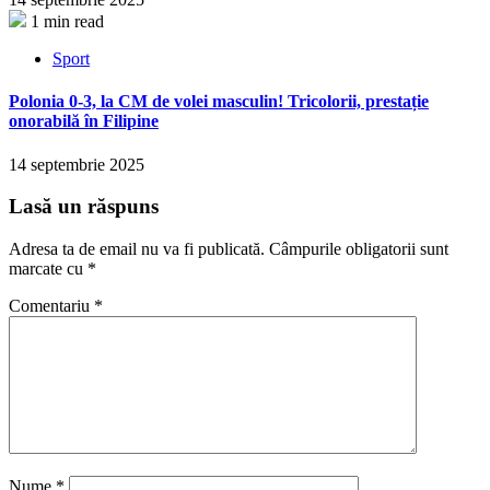
1 min read
Sport
Polonia 0-3, la CM de volei masculin! Tricolorii, prestație
onorabilă în Filipine
14 septembrie 2025
Lasă un răspuns
Adresa ta de email nu va fi publicată.
Câmpurile obligatorii sunt
marcate cu
*
Comentariu
*
Nume
*