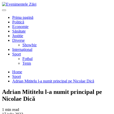
Mergi
la
Primary
conţinut.
Menu
Prima pagină
Politică
Economie
Sănătate
Justitie
Diverse
Showbiz
Internaţional
Sport
Fotbal
Tenis
Home
Sport
Adrian Mititelu l-a numit principal pe Nicolae Dică
Adrian Mititelu l-a numit principal pe
Nicolae Dică
1 min read