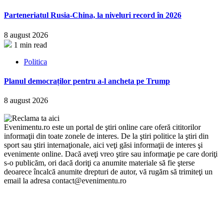
Parteneriatul Rusia-China, la niveluri record în 2026
8 august 2026
1 min read
Politica
Planul democraților pentru a-l ancheta pe Trump
8 august 2026
Evenimentu.ro este un portal de ştiri online care oferă cititorilor
informaţii din toate zonele de interes. De la ştiri politice la ştiri din
sport sau ştiri internaţionale, aici veţi găsi informaţii de interes şi
evenimente online. Dacă aveţi vreo ştire sau informaţie pe care doriţi
s-o publicăm, ori dacă doriţi ca anumite materiale să fie şterse
deoarece încalcă anumite drepturi de autor, vă rugăm să trimiteţi un
email la adresa contact@evenimentu.ro