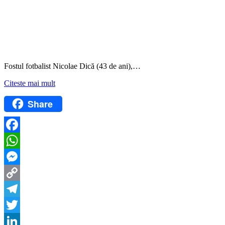
Fostul fotbalist Nicolae Dică (43 de ani),…
Citeste mai mult
Share
Facebook
WhatsApp
Messenger
Copy
Link
Telegram
Twitter