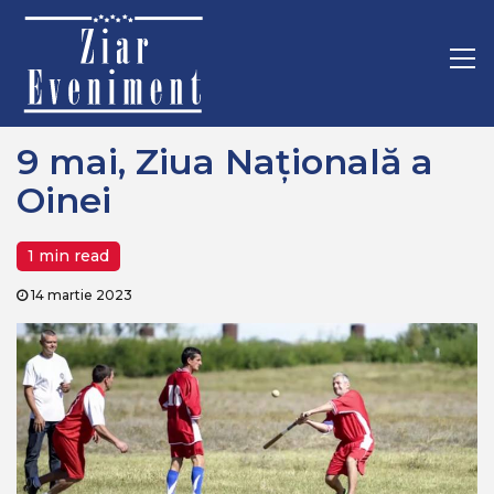
Mergi
Home
Sport
9 mai, Ziua Națională a Oinei
la
conţinut.
Pr
M
9 mai, Ziua Națională a
Oinei
1 min read
14 martie 2023