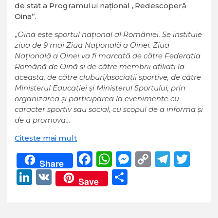
de stat a Programului naţional „Redescoperă
Oina”.
„
Oina este sportul naţional al României. Se instituie
ziua de 9 mai Ziua Naţională a Oinei. Ziua
Naţională a Oinei va fi marcată de către
Federaţia
Română de Oină
şi de către membrii afiliaţi la
aceasta, de către cluburi/asociaţii sportive, de către
Ministerul Educaţiei şi Ministerul Sportului, prin
organizarea şi participarea la evenimente cu
caracter sportiv sau social, cu scopul de a informa şi
de a promova…
Citeste mai mult
Facebook
WhatsApp
Messenger
Copy
Teleg
Twi
Share
Link
LinkedIn
VK
Partajează
Save