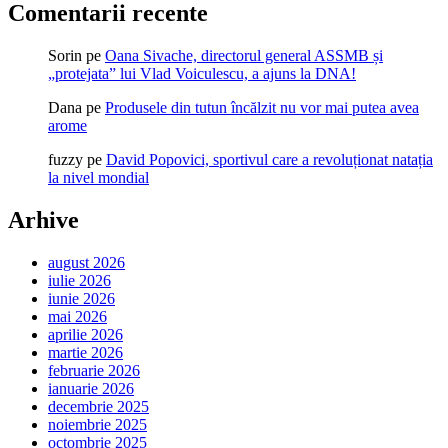
Comentarii recente
Sorin
pe
Oana Sivache, directorul general ASSMB și
„protejata” lui Vlad Voiculescu, a ajuns la DNA!
Dana
pe
Produsele din tutun încălzit nu vor mai putea avea
arome
fuzzy
pe
David Popovici, sportivul care a revoluționat natația
la nivel mondial
Arhive
august 2026
iulie 2026
iunie 2026
mai 2026
aprilie 2026
martie 2026
februarie 2026
ianuarie 2026
decembrie 2025
noiembrie 2025
octombrie 2025