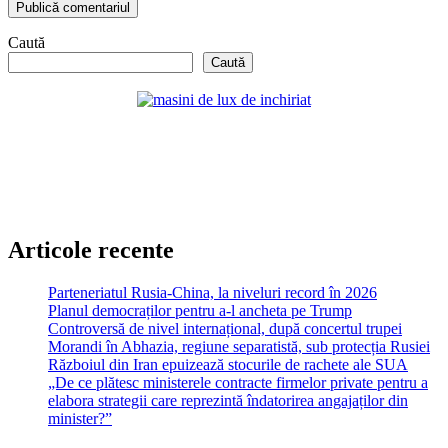
Caută
Caută
Articole recente
Parteneriatul Rusia-China, la niveluri record în 2026
Planul democraților pentru a-l ancheta pe Trump
Controversă de nivel internațional, după concertul trupei
Morandi în Abhazia, regiune separatistă, sub protecția Rusiei
Războiul din Iran epuizează stocurile de rachete ale SUA
„De ce plătesc ministerele contracte firmelor private pentru a
elabora strategii care reprezintă îndatorirea angajaților din
minister?”