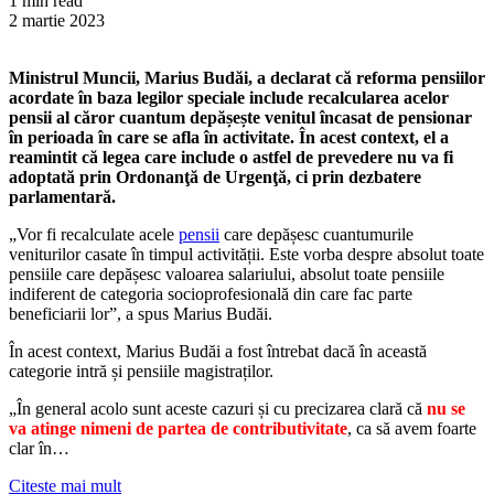
1 min read
2 martie 2023
Ministrul Muncii, Marius Budăi, a declarat că reforma pensiilor
acordate în baza legilor speciale include recalcularea acelor
pensii al căror cuantum depășește venitul încasat de pensionar
în perioada în care se afla în activitate. În acest context, el a
reamintit că legea care include o astfel de prevedere nu va fi
adoptată prin Ordonanţă de Urgenţă, ci prin dezbatere
parlamentară.
„Vor fi recalculate acele
pensii
care depășesc cuantumurile
veniturilor casate în timpul activității. Este vorba despre absolut toate
pensiile care depășesc valoarea salariului, absolut toate pensiile
indiferent de categoria socioprofesională din care fac parte
beneficiarii lor”, a spus Marius Budăi.
În acest context, Marius Budăi a fost întrebat dacă în această
categorie intră și pensiile magistraților.
„În general acolo sunt aceste cazuri și cu precizarea clară că
nu se
va atinge nimeni de partea de contributivitate
, ca să avem foarte
clar în…
Citeste mai mult