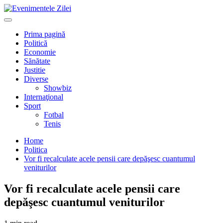
Mergi
la
Primary
conţinut.
Menu
Prima pagină
Politică
Economie
Sănătate
Justitie
Diverse
Showbiz
Internaţional
Sport
Fotbal
Tenis
Home
Politica
Vor fi recalculate acele pensii care depăşesc cuantumul
veniturilor
Vor fi recalculate acele pensii care
depăşesc cuantumul veniturilor