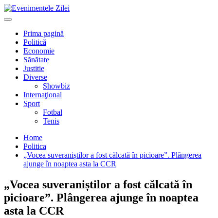
Mergi
la
Primary
conţinut.
Menu
Prima pagină
Politică
Economie
Sănătate
Justitie
Diverse
Showbiz
Internaţional
Sport
Fotbal
Tenis
Home
Politica
„Vocea suveraniștilor a fost călcată în picioare”. Plângerea
ajunge în noaptea asta la CCR
„Vocea suveraniștilor a fost călcată în
picioare”. Plângerea ajunge în noaptea
asta la CCR