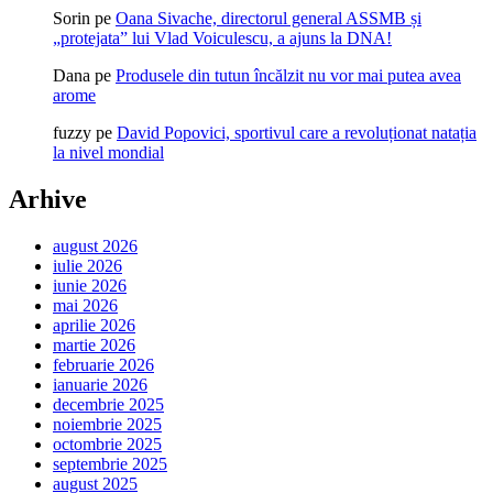
Sorin
pe
Oana Sivache, directorul general ASSMB și
„protejata” lui Vlad Voiculescu, a ajuns la DNA!
Dana
pe
Produsele din tutun încălzit nu vor mai putea avea
arome
fuzzy
pe
David Popovici, sportivul care a revoluționat natația
la nivel mondial
Arhive
august 2026
iulie 2026
iunie 2026
mai 2026
aprilie 2026
martie 2026
februarie 2026
ianuarie 2026
decembrie 2025
noiembrie 2025
octombrie 2025
septembrie 2025
august 2025