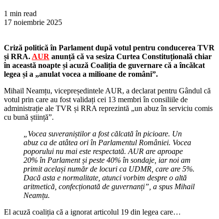
1 min read
17 noiembrie 2025
Criză politică în Parlament după votul pentru conducerea TVR
și RRA.
AUR
anunță că va sesiza Curtea Constituțională chiar
în această noapte și acuză Coaliția de guvernare că a încălcat
legea și a „anulat vocea a milioane de români”.
Mihail Neamțu, vicepreședintele AUR, a declarat pentru Gândul că
votul prin care au fost validați cei 13 membri în consiliile de
administrație ale TVR și RRA reprezintă „un abuz în serviciu comis
cu bună știință”.
„Vocea suveraniștilor a fost călcată în picioare. Un
abuz ca de atâtea ori în Parlamentul României. Vocea
poporului nu mai este respectată. AUR are aproape
20% în Parlament și peste 40% în sondaje, iar noi am
primit același număr de locuri ca UDMR, care are 5%.
Dacă asta e normalitate, atunci vorbim despre o altă
aritmetică, confecționată de guvernanți”, a spus Mihail
Neamțu.
El acuză coaliția că a ignorat articolul 19 din legea care…