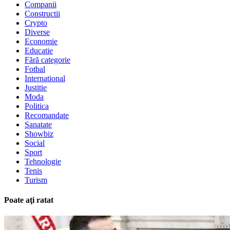
Companii
Constructii
Crypto
Diverse
Economie
Educatie
Fără categorie
Fotbal
International
Justitie
Moda
Politica
Recomandate
Sanatate
Showbiz
Social
Sport
Tehnologie
Tenis
Turism
Poate aţi ratat