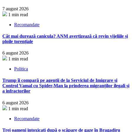
7 august 2026
1 min read
Recomandate
Cât mai durează canicula? ANM avertizează că revin vijeliile și
ploile torențiale
6 august 2026
1 min read
Politica
Trump îi compară pe agenții de la Serviciul de Imigrare și
Control Vamal cu Spider-Man la prinderea migranților ilegali și
a infractorilor
6 august 2026
1 min read
Recomandate
Trei oameni intoxicați după o scăpare de gaze în Bragadiru