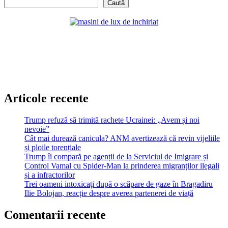
Caută
Articole recente
Trump refuză să trimită rachete Ucrainei: „Avem și noi
nevoie”
Cât mai durează canicula? ANM avertizează că revin vijeliile
și ploile torențiale
Trump îi compară pe agenții de la Serviciul de Imigrare și
Control Vamal cu Spider-Man la prinderea migranților ilegali
și a infractorilor
Trei oameni intoxicați după o scăpare de gaze în Bragadiru
Ilie Bolojan, reacție despre averea partenerei de viață
Comentarii recente