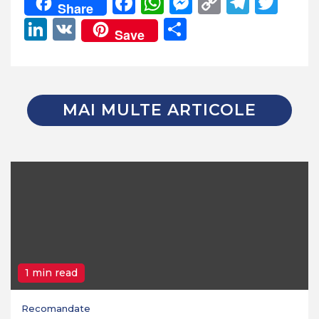
Facebook
WhatsApp
Messenger
Copy
Teleg
Twi
Share
Link
LinkedIn
VK
Partajează
Save
MAI MULTE ARTICOLE
1 min read
Recomandate