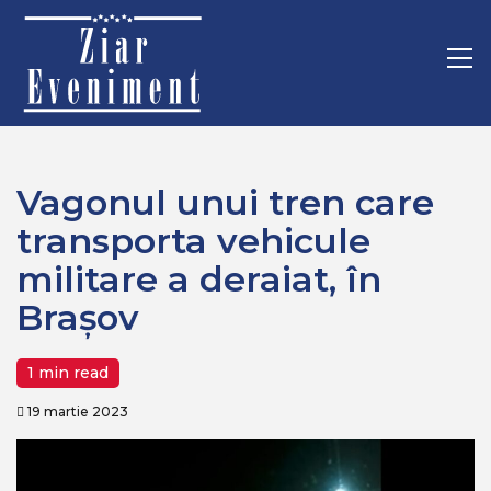
Mergi
Home
Recomandate
la
Vagonul unui tren care transporta vehicule militare a deraiat,
conţinut.
Pr
în Brașov
M
Vagonul unui tren care
transporta vehicule
militare a deraiat, în
Brașov
1 min read
19 martie 2023