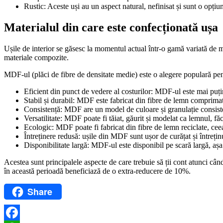
Rustic: Aceste uși au un aspect natural, nefinisat și sunt o opț
Materialul din care este confecționată ușa
Ușile de interior se găsesc la momentul actual într-o gamă variată de ma
materiale compozite.
MDF-ul (plăci de fibre de densitate medie) este o alegere populară pe
Eficient din punct de vedere al costurilor: MDF-ul este mai puțin
Stabil și durabil: MDF este fabricat din fibre de lemn comprimate
Consistență: MDF are un model de culoare și granulație consistent
Versatilitate: MDF poate fi tăiat, găurit și modelat ca lemnul, făc
Ecologic: MDF poate fi fabricat din fibre de lemn reciclate, cee
Întreținere redusă: ușile din MDF sunt ușor de curățat și întreținut
Disponibilitate largă: MDF-ul este disponibil pe scară largă, așa c
Acestea sunt principalele aspecte de care trebuie să ții cont atunci când
în această perioadă beneficiază de o extra-reducere de 10%.
Share