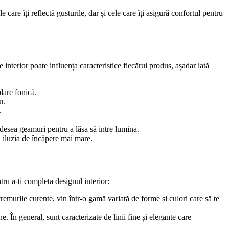
care îți reflectă gusturile, dar și cele care îți asigură confortul pentru
 interior poate influența caracteristice fiecărui produs, așadar iată
olare fonică.
u.
.
u adesea geamuri pentru a lăsa să intre lumina.
n iluzia de încăpere mai mare.
ntru a-ți completa designul interior:
vremurile curente, vin într-o gamă variată de forme și culori care să te
În general, sunt caracterizate de linii fine și elegante care