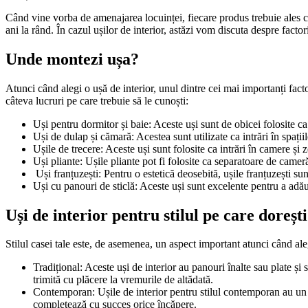
Când vine vorba de amenajarea locuinței, fiecare produs trebuie ales cu at
ani la rând. În cazul ușilor de interior, astăzi vom discuta despre factori
Unde montezi ușa?
Atunci când alegi o ușă de interior, unul dintre cei mai importanți facto
câteva lucruri pe care trebuie să le cunoști:
Uși pentru dormitor și baie: Aceste uși sunt de obicei folosite ca i
Uși de dulap și cămară: Acestea sunt utilizate ca intrări în spații
Ușile de trecere: Aceste uși sunt folosite ca intrări în camere și z
Uși pliante: Ușile pliante pot fi folosite ca separatoare de came
Uși franțuzești: Pentru o estetică deosebită, ușile franțuzești sun
Uși cu panouri de sticlă: Aceste uși sunt excelente pentru a adă
Uși de interior pentru stilul pe care dorești
Stilul casei tale este, de asemenea, un aspect important atunci când alegi
Tradițional: Aceste uși de interior au panouri înalte sau plate și
trimită cu plăcere la vremurile de altădată.
Contemporan: Ușile de interior pentru stilul contemporan au un de
completează cu succes orice încăpere.