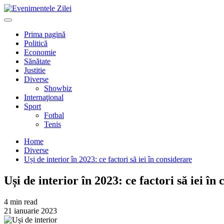
Mergi
la
Primary
conţinut.
Menu
Prima pagină
Politică
Economie
Sănătate
Justitie
Diverse
Showbiz
Internaţional
Sport
Fotbal
Tenis
Home
Diverse
Uși de interior în 2023: ce factori să iei în considerare
Uși de interior în 2023: ce factori să iei în
4 min read
21 ianuarie 2023