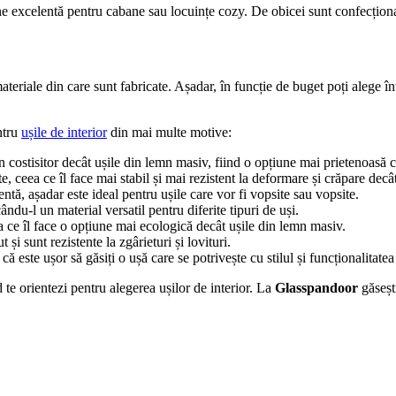
iune excelentă pentru cabane sau locuințe cozy. De obicei sunt confecțio
teriale din care sunt fabricate. Așadar, în funcție de buget poți alege î
ntru
ușile de interior
din mai multe motive:
 costisitor decât ușile din lemn masiv, fiind o opțiune mai prietenoasă c
, ceea ce îl face mai stabil și mai rezistent la deformare și crăpare dec
ă, așadar este ideal pentru ușile care vor fi vopsite sau vopsite.
ându-l un material versatil pentru diferite tipuri de uși.
a ce îl face o opțiune mai ecologică decât ușile din lemn masiv.
 și sunt rezistente la zgârieturi și lovituri.
ă este ușor să găsiți o ușă care se potrivește cu stilul și funcționalitate
 te orientezi pentru alegerea ușilor de interior. La
Glasspandoor
găseșt