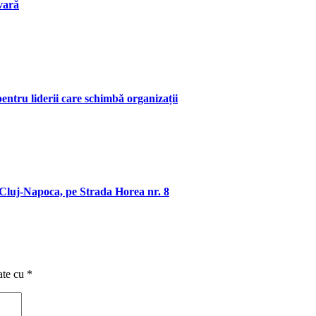
vară
entru liderii care schimbă organizații
luj-Napoca, pe Strada Horea nr. 8
ate cu
*