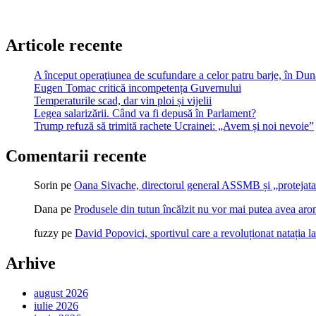
Articole recente
A început operaţiunea de scufundare a celor patru barje, în Dună
Eugen Tomac critică incompetența Guvernului
Temperaturile scad, dar vin ploi și vijelii
Legea salarizării. Când va fi depusă în Parlament?
Trump refuză să trimită rachete Ucrainei: „Avem și noi nevoie”
Comentarii recente
Sorin
pe
Oana Sivache, directorul general ASSMB și „protejata
Dana
pe
Produsele din tutun încălzit nu vor mai putea avea ar
fuzzy
pe
David Popovici, sportivul care a revoluționat natația l
Arhive
august 2026
iulie 2026