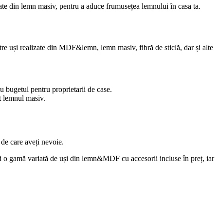
nate din lemn masiv, pentru a aduce frumusețea lemnului în casa ta.
ntre uși realizate din MDF&lemn, lemn masiv, fibră de sticlă, dar și alte
u bugetul pentru proprietarii de case.
ât lemnul masiv.
a de care aveți nevoie.
i o gamă variată de uși din lemn&MDF cu accesorii incluse în preț, iar