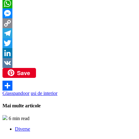
Facebook
WhatsApp
Messenger
Copy
Link
Telegram
Twitter
LinkedIn
Save
VK
Glasspandoor
usi de interior
Partajează
Mai multe articole
6 min read
Diverse