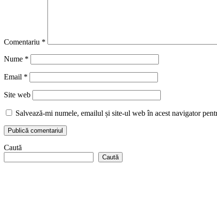
Comentariu
*
Nume
*
Email
*
Site web
Salvează-mi numele, emailul și site-ul web în acest navigator pent
Caută
Caută