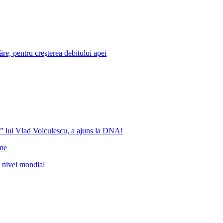
re, pentru creşterea debitului apei
” lui Vlad Voiculescu, a ajuns la DNA!
ome
a nivel mondial