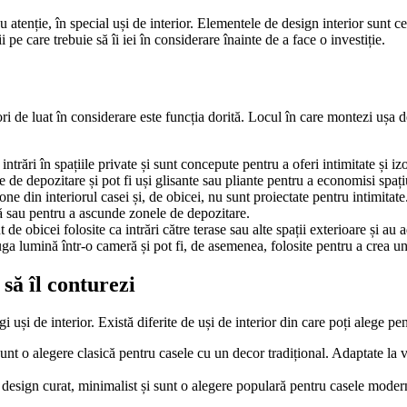
enție, în special uși de interior. Elementele de design interior sunt cele 
i pe care trebuie să îi iei în considerare înainte de a face o investiție.
ri de luat în considerare este funcția dorită. Locul în care montezi ușa de
ntrări în spațiile private și sunt concepute pentru a oferi intimitate și iz
le de depozitare și pot fi uși glisante sau pliante pentru a economisi spați
one din interiorul casei și, de obicei, nu sunt proiectate pentru intimitate
ră sau pentru a ascunde zonele de depozitare.
t de obicei folosite ca intrări către terase sau alte spații exterioare și a
uga lumină într-o cameră și pot fi, de asemenea, folosite pentru a crea u
 să îl conturezi
 uși de interior. Există diferite de uși de interior din care poți alege pe
 sunt o alegere clasică pentru casele cu un decor tradițional. Adaptate la 
sign curat, minimalist și sunt o alegere populară pentru casele moderne. 