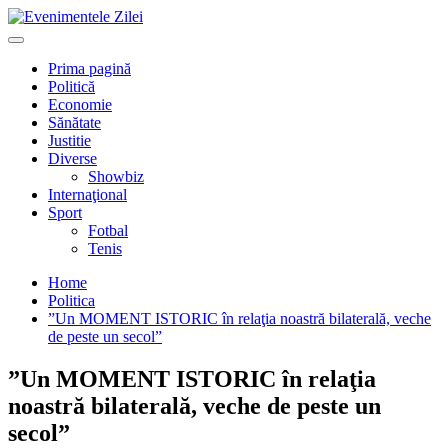
Mergi
la
Primary
conţinut.
Menu
Prima pagină
Politică
Economie
Sănătate
Justitie
Diverse
Showbiz
Internaţional
Sport
Fotbal
Tenis
Home
Politica
”Un MOMENT ISTORIC în relaţia noastră bilaterală, veche
de peste un secol”
”Un MOMENT ISTORIC în relaţia
noastră bilaterală, veche de peste un
secol”