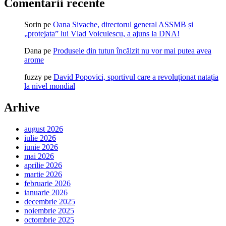
Comentarii recente
Sorin
pe
Oana Sivache, directorul general ASSMB și
„protejata” lui Vlad Voiculescu, a ajuns la DNA!
Dana
pe
Produsele din tutun încălzit nu vor mai putea avea
arome
fuzzy
pe
David Popovici, sportivul care a revoluționat natația
la nivel mondial
Arhive
august 2026
iulie 2026
iunie 2026
mai 2026
aprilie 2026
martie 2026
februarie 2026
ianuarie 2026
decembrie 2025
noiembrie 2025
octombrie 2025