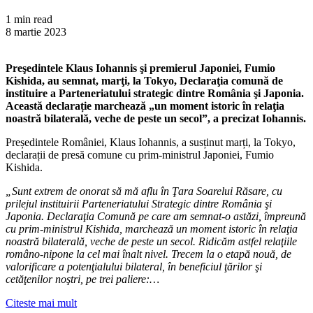
1 min read
8 martie 2023
Preşedintele Klaus Iohannis şi premierul Japoniei, Fumio
Kishida, au semnat, marţi, la Tokyo, Declaraţia comună de
instituire a Parteneriatului strategic dintre România şi Japonia.
Această declarație
marchează „un moment istoric în relaţia
noastră bilaterală, veche de peste un secol”, a precizat Iohannis.
Președintele României, Klaus Iohannis, a susținut marți, la Tokyo,
declarații de presă comune cu prim-ministrul Japoniei, Fumio
Kishida.
„Sunt extrem de onorat să mă aflu în Ţara Soarelui Răsare, cu
prilejul instituirii Parteneriatului Strategic dintre România şi
Japonia. Declaraţia Comună pe care am semnat-o astăzi, împreună
cu prim-ministrul Kishida, marchează un moment istoric în relaţia
noastră bilaterală, veche de peste un secol. Ridicăm astfel relaţiile
româno-nipone la cel mai înalt nivel. Trecem la o etapă nouă, de
valorificare a potenţialului bilateral, în beneficiul ţărilor şi
cetăţenilor noştri, pe trei paliere:…
Citeste mai mult