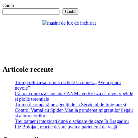
Caută
Caută
Articole recente
Trump refuză să trimită rachete Ucrainei: „Avem și noi
nevoie”
Cât mai durează canicula? ANM avertizează că revin vijeliile
și ploile torențiale
Trump îi compară pe agenții de la Serviciul de Imigrare și
Control Vamal cu Spider-Man la prinderea migranților ilegali
și a infractorilor
Trei oameni intoxicați după o scăpare de gaze în Bragadiru
Ilie Bolojan, reacție despre averea partenerei de viață