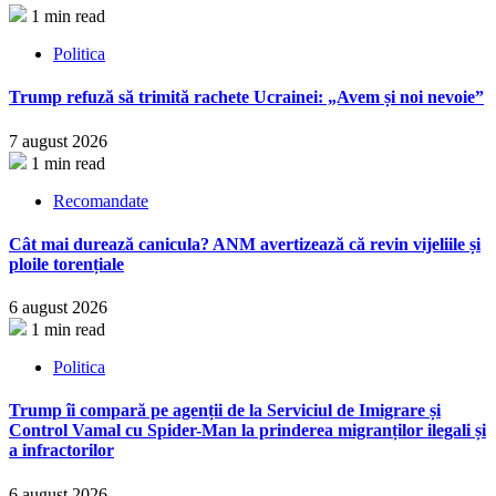
1 min read
Politica
Trump refuză să trimită rachete Ucrainei: „Avem și noi nevoie”
7 august 2026
1 min read
Recomandate
Cât mai durează canicula? ANM avertizează că revin vijeliile și
ploile torențiale
6 august 2026
1 min read
Politica
Trump îi compară pe agenții de la Serviciul de Imigrare și
Control Vamal cu Spider-Man la prinderea migranților ilegali și
a infractorilor
6 august 2026