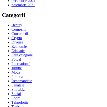
decembrie 2021
noiembrie 2021
Categorii
Beauty
Companii
Constructii
Crypto
Diverse
Economie
Educatie
Fără categorie
Fotbal
International
Justitie
Moda
Politica
Recomandate
Sanatate
Showbiz
Social
Sport
Tehnologie
Tenis