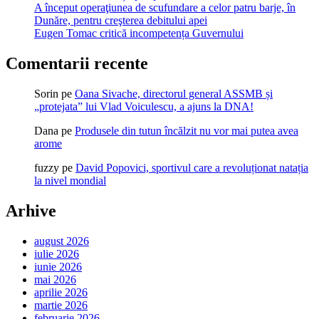
A început operaţiunea de scufundare a celor patru barje, în
Dunăre, pentru creşterea debitului apei
Eugen Tomac critică incompetența Guvernului
Comentarii recente
Sorin
pe
Oana Sivache, directorul general ASSMB și
„protejata” lui Vlad Voiculescu, a ajuns la DNA!
Dana
pe
Produsele din tutun încălzit nu vor mai putea avea
arome
fuzzy
pe
David Popovici, sportivul care a revoluționat natația
la nivel mondial
Arhive
august 2026
iulie 2026
iunie 2026
mai 2026
aprilie 2026
martie 2026
februarie 2026