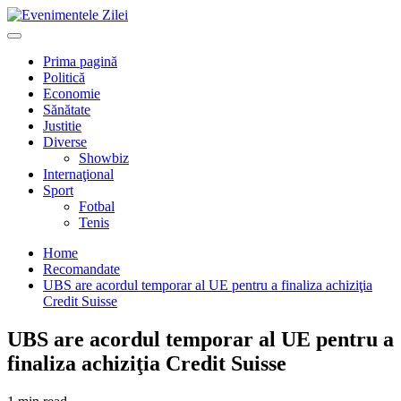
Mergi
la
Primary
conţinut.
Menu
Prima pagină
Politică
Economie
Sănătate
Justitie
Diverse
Showbiz
Internaţional
Sport
Fotbal
Tenis
Home
Recomandate
UBS are acordul temporar al UE pentru a finaliza achiziţia
Credit Suisse
UBS are acordul temporar al UE pentru a
finaliza achiziţia Credit Suisse