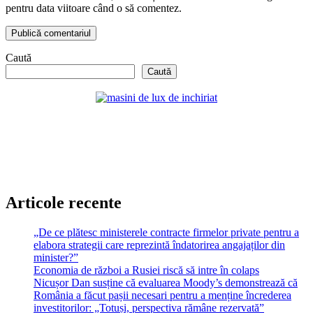
pentru data viitoare când o să comentez.
Caută
Caută
Articole recente
„De ce plătesc ministerele contracte firmelor private pentru a
elabora strategii care reprezintă îndatorirea angajaților din
minister?”
Economia de război a Rusiei riscă să intre în colaps
Nicușor Dan susține că evaluarea Moody’s demonstrează că
România a făcut pașii necesari pentru a menține încrederea
investitorilor: „Totuși, perspectiva rămâne rezervată”