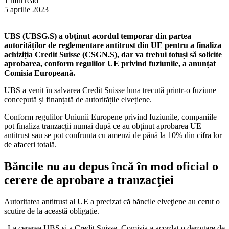
1 min read
5 aprilie 2023
UBS (UBSG.S) a obținut acordul temporar din partea
autorităților de reglementare antitrust din UE pentru a finaliza
achiziția Credit Suisse (CSGN.S), dar va trebui totuși să solicite
aprobarea, conform regulilor UE privind fuziunile, a anunțat
Comisia Europeană.
UBS a venit în salvarea Credit Suisse luna trecută printr-o fuziune
concepută și finanțată de autoritățile elvețiene.
Conform regulilor Uniunii Europene privind fuziunile, companiile
pot finaliza tranzacții numai după ce au obținut aprobarea UE
antitrust sau se pot confrunta cu amenzi de până la 10% din cifra lor
de afaceri totală.
Băncile nu au depus încă în mod oficial o
cerere de aprobare a tranzacţiei
Autoritatea antitrust al UE a precizat că băncile elveţiene au cerut o
scutire de la această obligaţie.
„La cererea UBS şi a Credit Suisse, Comisia a acordat o derogare de