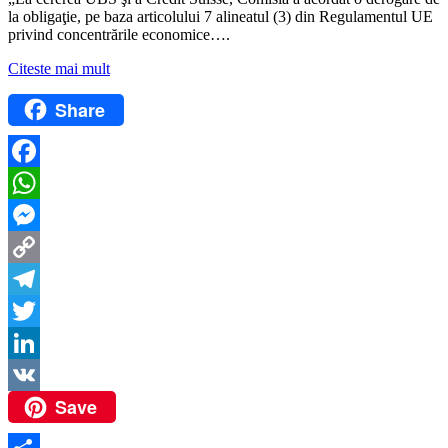
la obligaţie, pe baza articolului 7 alineatul (3) din Regulamentul UE
privind concentrările economice….
Citeste mai mult
Share
Facebook
WhatsApp
Messenger
Copy
Link
Telegram
Twitter
LinkedIn
Save
VK