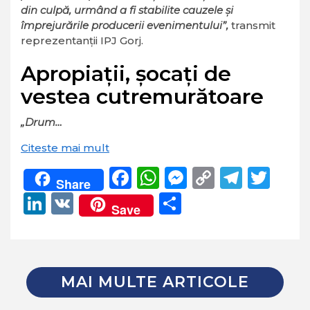
din culpă, urmând a fi stabilite cauzele și
împrejurările producerii evenimentului”,
transmit
reprezentanții IPJ Gorj.
Apropiații, șocați de
vestea cutremurătoare
„Drum…
Citeste mai mult
Facebook
WhatsApp
Messenger
Copy
Teleg
Twi
Share
Link
LinkedIn
VK
Partajează
Save
MAI MULTE ARTICOLE