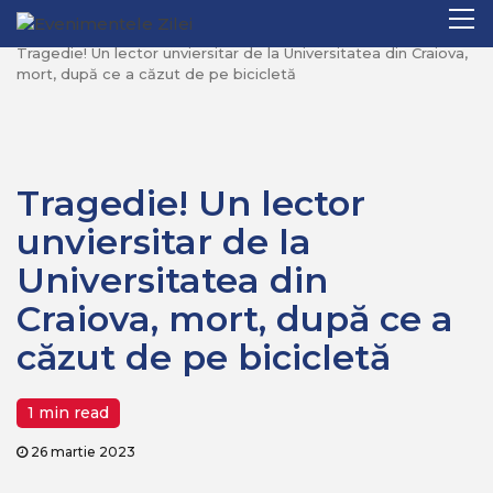
Mergi
Pr
Home
Recomandate
la
M
Tragedie! Un lector unviersitar de la Universitatea din Craiova,
conţinut.
mort, după ce a căzut de pe bicicletă
Tragedie! Un lector
unviersitar de la
Universitatea din
Craiova, mort, după ce a
căzut de pe bicicletă
1 min read
26 martie 2023