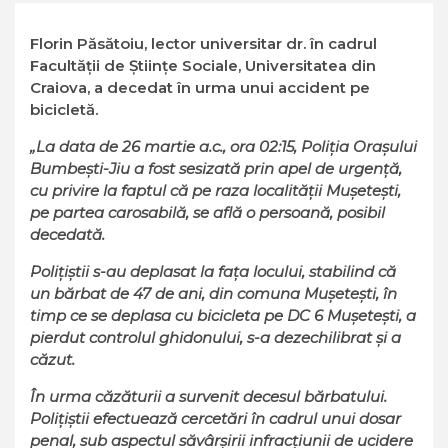
Florin Păsătoiu, lector universitar dr. în cadrul
Facultății de Științe Sociale, Universitatea din
Craiova, a decedat în urma unui accident pe
bicicletă.
„La data de 26 martie a.c., ora 02:15, Poliția Orașului
Bumbești-Jiu a fost sesizată prin apel de urgență,
cu privire la faptul că pe raza localității Mușetești,
pe partea carosabilă, se află o persoană, posibil
decedată.
Polițiștii s-au deplasat la fața locului, stabilind că
un bărbat de 47 de ani, din comuna Mușetești, în
timp ce se deplasa cu bicicleta pe DC 6 Mușetești, a
pierdut controlul ghidonului, s-a dezechilibrat și a
căzut.
În urma căzăturii a survenit decesul bărbatului.
Polițiștii efectuează cercetări în cadrul unui dosar
penal, sub aspectul săvârșirii infracțiunii de ucidere