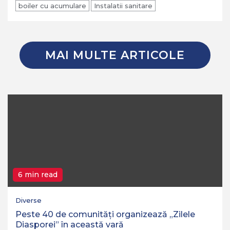
Partajează
boiler cu acumulare
Instalatii sanitare
MAI MULTE ARTICOLE
6 min read
Diverse
Peste 40 de comunități organizează „Zilele
Diasporei” în această vară