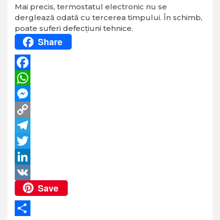
Mai precis, termostatul electronic nu se
derglează odată cu tercerea timpului. În schimb,
poate suferi defecțiuni tehnice.
Share
Facebook
WhatsApp
Messenger
Copy
Link
Telegram
Twitter
LinkedIn
Save
VK