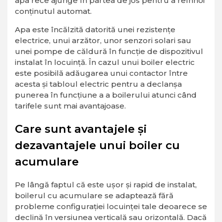
apa rece ajunge în partea de jos pentru a reînnoi
conținutul automat.
Apa este încălzită datorită unei rezistențe
electrice, unui arzător, unor senzori solari sau
unei pompe de căldură în funcție de dispozitivul
instalat în locuință. În cazul unui boiler electric
este posibilă adăugarea unui contactor între
acesta și tabloul electric pentru a declanșa
punerea în funcțiune a a boilerului atunci când
tarifele sunt mai avantajoase.
Care sunt avantajele și
dezavantajele unui boiler cu
acumulare
Pe lângă faptul că este ușor și rapid de instalat,
boilerul cu acumulare se adaptează fără
probleme configurației locuinței tale deoarece se
declină în versiunea verticală sau orizontală. Dacă