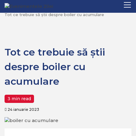
Mergi
Pr
Home
Diverse
la
M
Tot ce trebuie să știi despre boiler cu acumulare
conţinut.
Tot ce trebuie să știi
despre boiler cu
acumulare
3 min read
24 ianuarie 2023