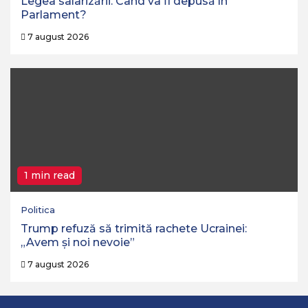
Legea salarizării. Când va fi depusă în
Parlament?
7 august 2026
1 min read
Politica
Trump refuză să trimită rachete Ucrainei:
„Avem și noi nevoie”
7 august 2026