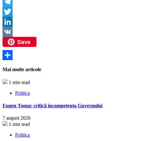
Copy
Link
Telegram
Twitter
LinkedIn
Save
VK
Partajează
Mai multe articole
1 min read
Politica
Eugen Tomac critică incompetența Guvernului
7 august 2026
1 min read
Politica