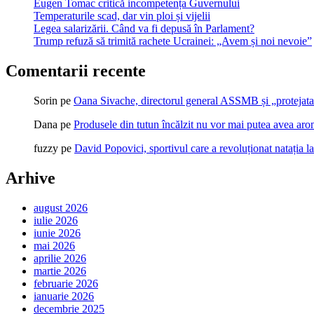
Eugen Tomac critică incompetența Guvernului
Temperaturile scad, dar vin ploi și vijelii
Legea salarizării. Când va fi depusă în Parlament?
Trump refuză să trimită rachete Ucrainei: „Avem și noi nevoie”
Comentarii recente
Sorin
pe
Oana Sivache, directorul general ASSMB și „protejata
Dana
pe
Produsele din tutun încălzit nu vor mai putea avea ar
fuzzy
pe
David Popovici, sportivul care a revoluționat natația l
Arhive
august 2026
iulie 2026
iunie 2026
mai 2026
aprilie 2026
martie 2026
februarie 2026
ianuarie 2026
decembrie 2025