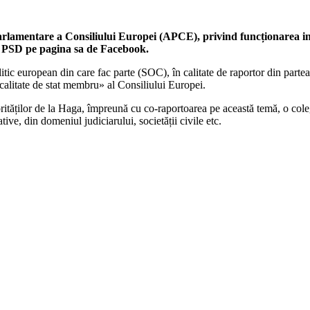
rlamentare a Consiliului Europei (APCE), privind funcționarea ins
l PSD pe pagina sa de Facebook.
tic european din care fac parte (SOC), în calitate de raportor din part
calitate de stat membru» al Consiliului Europei.
ităților de la Haga, împreună cu co-raportoarea pe această temă, o colegă 
tive, din domeniul judiciarului, societății civile etc.