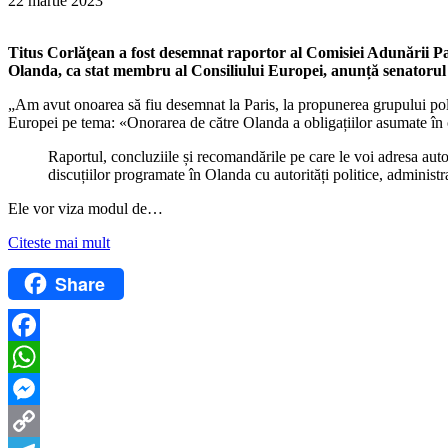
22 martie 2023
Titus Corlăţean a fost desemnat raportor al Comisiei Adunării Pa
Olanda, ca stat membru al Consiliului Europei, anunță senatoru
„Am avut onoarea să fiu desemnat la Paris, la propunerea grupului poli
Europei pe tema: «Onorarea de către Olanda a obligațiilor asumate în 
Raportul, concluziile și recomandările pe care le voi adresa autor
discuțiilor programate în Olanda cu autorități politice, administra
Ele vor viza modul de…
Citeste mai mult
Share
Facebook
WhatsApp
Messenger