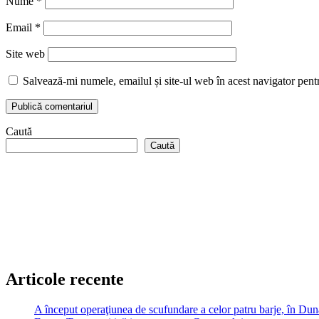
Nume
*
Email
*
Site web
Salvează-mi numele, emailul și site-ul web în acest navigator pent
Caută
Caută
Articole recente
A început operaţiunea de scufundare a celor patru barje, în Dună