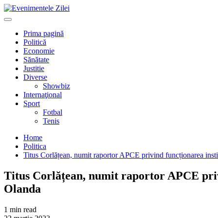
Mergi
la
Primary
conţinut.
Menu
Prima pagină
Politică
Economie
Sănătate
Justitie
Diverse
Showbiz
Internaţional
Sport
Fotbal
Tenis
Home
Politica
Titus Corlățean, numit raportor APCE privind funcționarea in
Titus Corlățean, numit raportor APCE pr
Olanda
1 min read