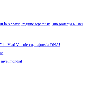
i în Abhazia, regiune separatistă, sub protecția Rusiei
” lui Vlad Voiculescu, a ajuns la DNA!
ome
a nivel mondial