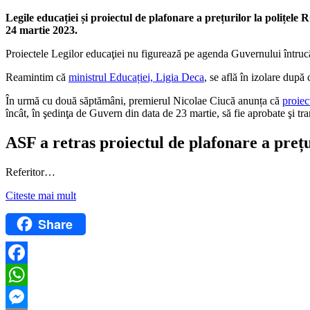
Legile educației și proiectul de plafonare a prețurilor la polițel
24 martie 2023.
Proiectele Legilor educaţiei nu figurează pe agenda Guvernului întrucât
Reamintim că
ministrul Educației, Ligia Deca
, se află în izolare dup
În urmă cu două săptămâni, premierul Nicolae Ciucă anunța că
proiec
încât, în şedinţa de Guvern din data de 23 martie, să fie aprobate şi t
ASF a retras proiectul de plafonare a preț
Referitor…
Citeste mai mult
Share
Facebook
WhatsApp