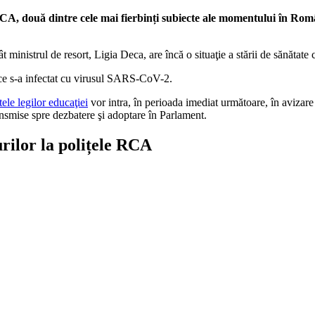
e RCA, două dintre cele mai fierbinți subiecte ale momentului în Rom
 ministrul de resort, Ligia Deca, are încă o situaţie a stării de sănătat
ă ce s-a infectat cu virusul SARS-CoV-2.
tele legilor educaţiei
vor intra, în perioada imediat următoare, în avizare 
ransmise spre dezbatere şi adoptare în Parlament.
urilor la polițele RCA