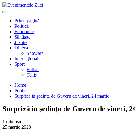
Mergi
la
Primary
conţinut.
Menu
Prima pagină
Politică
Economie
Sănătate
Justitie
Diverse
Showbiz
Internaţional
Sport
Fotbal
Tenis
Home
Politica
Surpriză în ședința de Guvern de vineri, 24 martie
Surpriză în ședința de Guvern de vineri, 2
1 min read
25 martie 2023