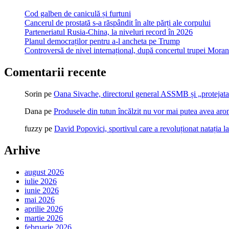
Cod galben de caniculă și furtuni
Cancerul de prostată s-a răspândit în alte părți ale corpului
Parteneriatul Rusia-China, la niveluri record în 2026
Planul democraților pentru a-l ancheta pe Trump
Controversă de nivel internațional, după concertul trupei Morand
Comentarii recente
Sorin
pe
Oana Sivache, directorul general ASSMB și „protejata
Dana
pe
Produsele din tutun încălzit nu vor mai putea avea ar
fuzzy
pe
David Popovici, sportivul care a revoluționat natația l
Arhive
august 2026
iulie 2026
iunie 2026
mai 2026
aprilie 2026
martie 2026
februarie 2026