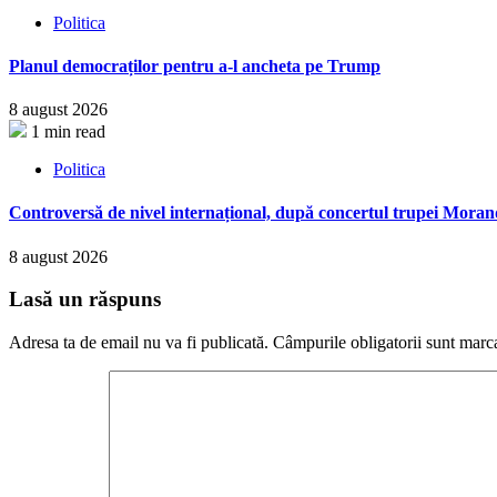
Politica
Planul democraților pentru a-l ancheta pe Trump
8 august 2026
1 min read
Politica
Controversă de nivel internațional, după concertul trupei Morand
8 august 2026
Lasă un răspuns
Adresa ta de email nu va fi publicată.
Câmpurile obligatorii sunt marc