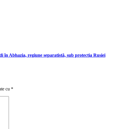
i în Abhazia, regiune separatistă, sub protecția Rusiei
ate cu
*