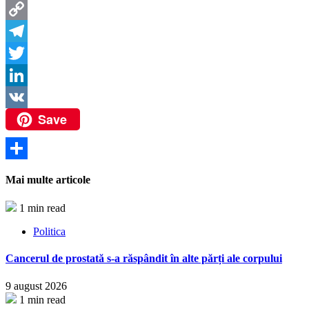
Messenger
Copy
Link
Telegram
Twitter
LinkedIn
Save
VK
Partajează
Mai multe articole
1 min read
Politica
Cancerul de prostată s-a răspândit în alte părți ale corpului
9 august 2026
1 min read