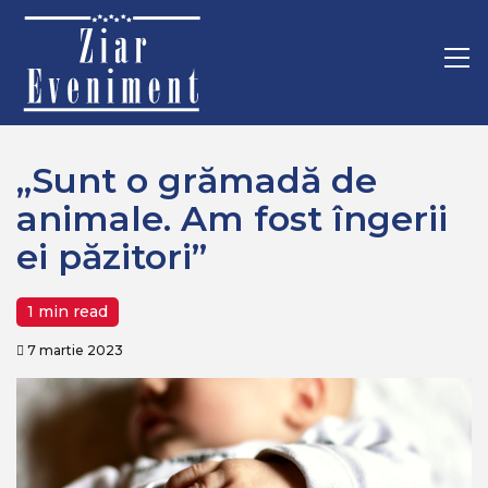
Mergi
Home
Recomandate
la
„Sunt o grămadă de animale. Am fost îngerii ei păzitori”
conţinut.
Pr
M
„Sunt o grămadă de
animale. Am fost îngerii
ei păzitori”
1 min read
7 martie 2023