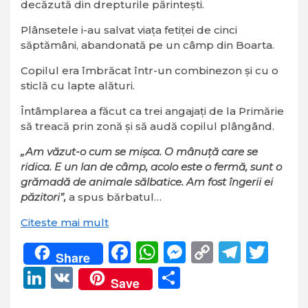
decăzută din drepturile părinteşti.
Plânsetele i-au salvat viaţa fetiţei de cinci
săptămâni, abandonată pe un câmp din Boarta.
Copilul era îmbrăcat într-un combinezon şi cu o
sticlă cu lapte alături.
Întâmplarea a făcut ca trei angajaţi de la Primărie
să treacă prin zonă şi să audă copilul plângând.
„Am văzut-o cum se mişca. O mânuţă care se
ridica. E un lan de câmp, acolo este o fermă, sunt o
grămadă de animale sălbatice. Am fost îngerii ei
păzitori”,
a spus bărbatul…
Citeste mai mult
Facebook
WhatsApp
Messenger
Copy
Teleg
Twi
Share
Link
LinkedIn
VK
Partajează
Save