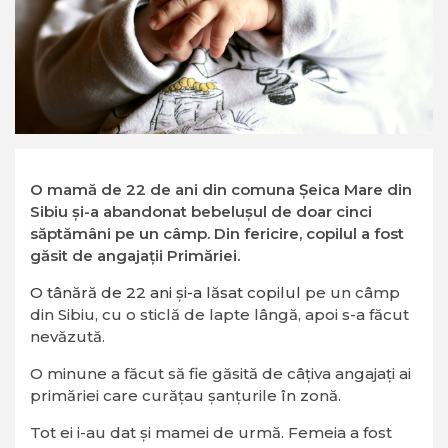
O mamă de 22 de ani din comuna Şeica Mare din
Sibiu şi-a abandonat bebeluşul de doar cinci
săptămâni pe un câmp. Din fericire, copilul a fost
găsit de angajații Primăriei.
O tânără de 22 ani şi-a lăsat copilul
pe un câmp
din Sibiu, cu o sticlă de lapte lângă, apoi s-a făcut
nevăzută.
O minune a făcut să fie găsită de câţiva angajaţi ai
primăriei care curăţau şanţurile în zonă.
Tot ei i-au dat şi mamei de urmă. Femeia a fost