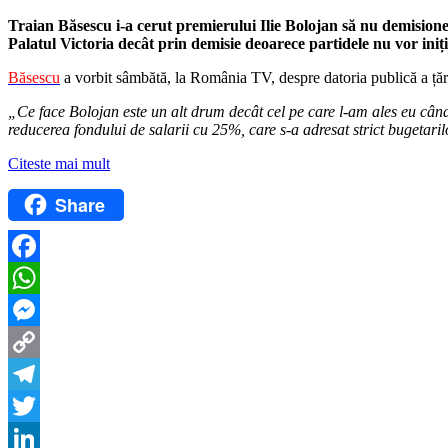
Traian Băsescu i-a cerut premierului Ilie Bolojan să nu demisionez
Palatul Victoria decât prin demisie deoarece partidele nu vor ini
Băsescu
a vorbit sâmbătă, la România TV, despre datoria publică a țări
„Ce face Bolojan este un alt drum decât cel pe care l-am ales eu când 
reducerea fondului de salarii cu 25%, care s-a adresat strict bugetaril
Citeste mai mult
Share
Facebook
WhatsApp
Messenger
Copy
Link
Telegram
Twitter