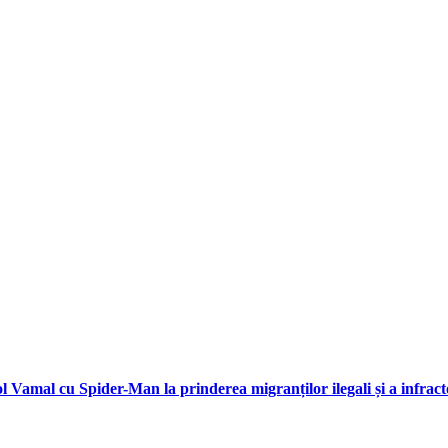
l Vamal cu Spider-Man la prinderea migranților ilegali și a infract