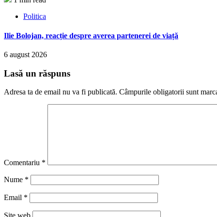
Politica
Ilie Bolojan, reacție despre averea partenerei de viață
6 august 2026
Lasă un răspuns
Adresa ta de email nu va fi publicată.
Câmpurile obligatorii sunt marc
Comentariu
*
Nume
*
Email
*
Site web