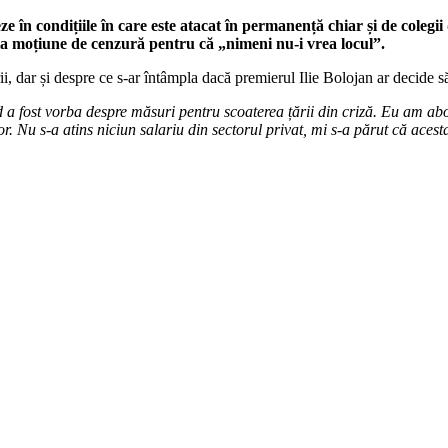
e în condițiile în care este atacat în permanență chiar și de coleg
ția moțiune de cenzură pentru că „nimeni nu-i vrea locul”.
i, dar și despre ce s-ar întâmpla dacă premierul Ilie Bolojan ar decide 
a fost vorba despre măsuri pentru scoaterea țării din criză. Eu am aborda
or. Nu s-a atins niciun salariu din sectorul privat, mi s-a părut că aces