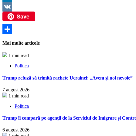
LinkedIn
Save
VK
Partajează
Mai multe articole
1 min read
Politica
Trump refuză să trimită rachete Ucrainei: „Avem și noi nevoie”
7 august 2026
1 min read
Politica
Trump îi compară pe agenții de la Serviciul de Imigrare și Contro
6 august 2026
1 min read