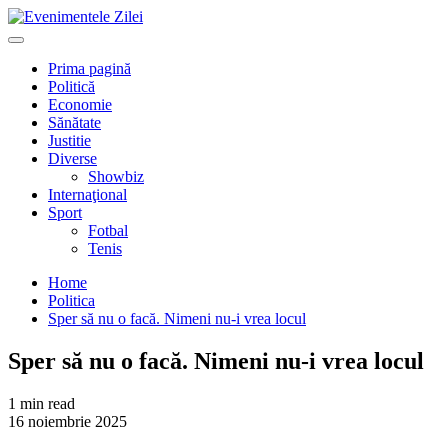
Mergi
la
Primary
conţinut.
Menu
Prima pagină
Politică
Economie
Sănătate
Justitie
Diverse
Showbiz
Internaţional
Sport
Fotbal
Tenis
Home
Politica
Sper să nu o facă. Nimeni nu-i vrea locul
Sper să nu o facă. Nimeni nu-i vrea locul
1 min read
16 noiembrie 2025