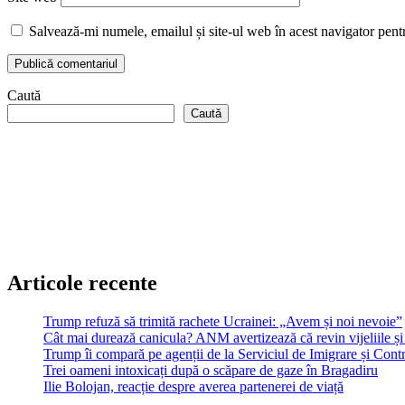
Salvează-mi numele, emailul și site-ul web în acest navigator pent
Caută
Caută
Articole recente
Trump refuză să trimită rachete Ucrainei: „Avem și noi nevoie”
Cât mai durează canicula? ANM avertizează că revin vijeliile și 
Trump îi compară pe agenții de la Serviciul de Imigrare și Contr
Trei oameni intoxicați după o scăpare de gaze în Bragadiru
Ilie Bolojan, reacție despre averea partenerei de viață