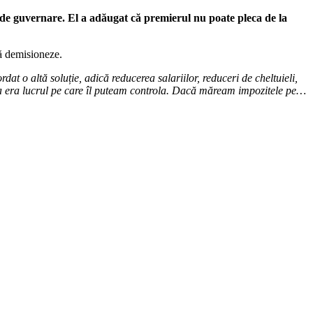
ii de guvernare. El a adăugat că premierul nu poate pleca de la
să demisioneze.
t o altă soluție, adică reducerea salariilor, reduceri de cheltuieli,
ta era lucrul pe care îl puteam controla.
Dacă măream impozitele pe…