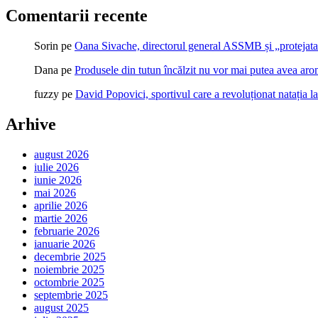
Comentarii recente
Sorin
pe
Oana Sivache, directorul general ASSMB și „protejata
Dana
pe
Produsele din tutun încălzit nu vor mai putea avea ar
fuzzy
pe
David Popovici, sportivul care a revoluționat natația l
Arhive
august 2026
iulie 2026
iunie 2026
mai 2026
aprilie 2026
martie 2026
februarie 2026
ianuarie 2026
decembrie 2025
noiembrie 2025
octombrie 2025
septembrie 2025
august 2025