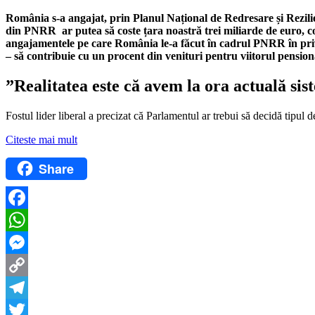
România s-a angajat, prin Planul Național de Redresare și Rezili
din PNRR ar putea să coste țara noastră trei miliarde de euro, co
angajamentele pe care România le-a făcut în cadrul PNRR în privin
– să contribuie cu un procent din venituri pentru viitorul pension
”Realitatea este că avem la ora actuală sist
Fostul lider liberal a precizat că Parlamentul ar trebui să decidă tipul 
Citeste mai mult
Share
Facebook
WhatsApp
Messenger
Copy
Link
Telegram