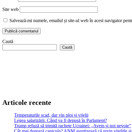
Site web
Salvează-mi numele, emailul și site-ul web în acest navigator pent
Caută
Caută
Articole recente
Temperaturile scad, dar vin ploi și vijelii
Legea salarizării. Când va fi depusă în Parlament?
Trump refuză să trimită rachete Ucrainei: „Avem și noi nevoie”
Cât mai durează canicula? ANM avertizează că revin vijeliile și 