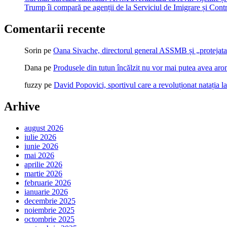
Trump îi compară pe agenții de la Serviciul de Imigrare și Contr
Comentarii recente
Sorin
pe
Oana Sivache, directorul general ASSMB și „protejata
Dana
pe
Produsele din tutun încălzit nu vor mai putea avea ar
fuzzy
pe
David Popovici, sportivul care a revoluționat natația l
Arhive
august 2026
iulie 2026
iunie 2026
mai 2026
aprilie 2026
martie 2026
februarie 2026
ianuarie 2026
decembrie 2025
noiembrie 2025
octombrie 2025