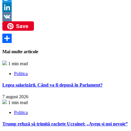
Twitter
LinkedIn
Save
VK
Partajează
Mai multe articole
1 min read
Politica
Legea salarizării. Când va fi depusă în Parlament?
7 august 2026
1 min read
Politica
Trump refuză să trimită rachete Ucrainei: „Avem și noi nevoie”