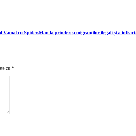
l Vamal cu Spider-Man la prinderea migranților ilegali și a infract
ate cu
*