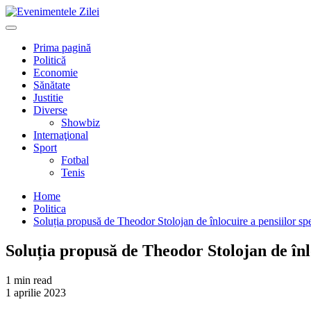
Mergi
la
Primary
conţinut.
Menu
Prima pagină
Politică
Economie
Sănătate
Justitie
Diverse
Showbiz
Internaţional
Sport
Fotbal
Tenis
Home
Politica
Soluția propusă de Theodor Stolojan de înlocuire a pensiilor sp
Soluția propusă de Theodor Stolojan de înlo
1 min read
1 aprilie 2023