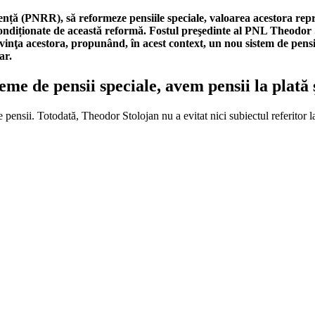
ență (PNRR), să reformeze pensiile speciale, valoarea acestora re
ndiționate de această reformă. Fostul preşedinte al PNL Theodor Sto
ţa acestora, propunând, în acest context, un nou sistem de pensii 
ar.
eme de pensii speciale, avem pensii la plată
de pensii. Totodată, Theodor Stolojan nu a evitat nici subiectul referitor 