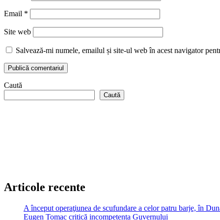
Email
*
Site web
Salvează-mi numele, emailul și site-ul web în acest navigator pent
Caută
Caută
Articole recente
A început operaţiunea de scufundare a celor patru barje, în Dună
Eugen Tomac critică incompetența Guvernului