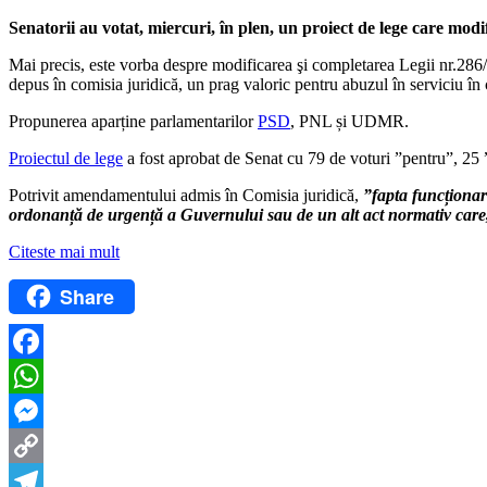
Senatorii au votat, miercuri, în plen, un proiect de lege care mod
Mai precis, este vorba despre modificarea şi completarea Legii nr.286/
depus în comisia juridică, un prag valoric pentru abuzul în serviciu î
Propunerea aparține parlamentarilor
PSD
, PNL și UDMR.
Proiectul de lege
a fost aprobat de Senat cu 79 de voturi ”pentru”, 25 ”
Potrivit amendamentului admis în Comisia juridică,
”fapta funcționaru
ordonanță de urgență a Guvernului sau de un alt act normativ care,
Citeste mai mult
Share
Facebook
WhatsApp
Messenger
Copy