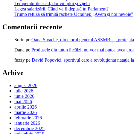
Temperaturile scad, dar vin ploi și vijelii
Legea salarizării. Când va fi depusă în Parlament?
Trump refuză să trimită rachete Ucrainei: „Avem și noi nevoie”
Comentarii recente
Sorin
pe
Oana Sivache, directorul general ASSMB și „protejata
Dana
pe
Produsele din tutun încălzit nu vor mai putea avea ar
fuzzy
pe
David Popovici, sportivul care a revoluționat natația l
Arhive
august 2026
iulie 2026
iunie 2026
mai 2026
aprilie 2026
martie 2026
februarie 2026
ianuarie 2026
decembrie 2025
noiembrie 2025