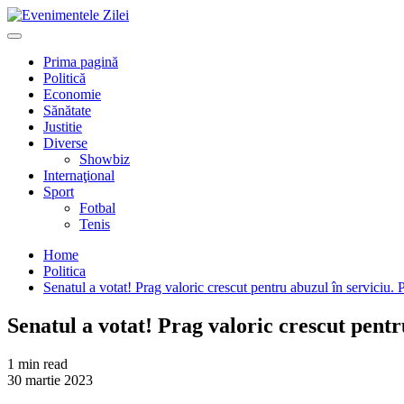
Mergi
la
Primary
conţinut.
Menu
Prima pagină
Politică
Economie
Sănătate
Justitie
Diverse
Showbiz
Internaţional
Sport
Fotbal
Tenis
Home
Politica
Senatul a votat! Prag valoric crescut pentru abuzul în serviciu. 
Senatul a votat! Prag valoric crescut pentr
1 min read
30 martie 2023