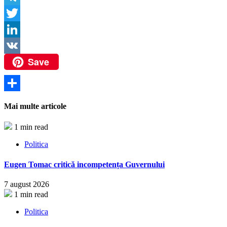
Link
Telegram
Twitter
LinkedIn
Save
VK
Partajează
Mai multe articole
1 min read
Politica
Eugen Tomac critică incompetența Guvernului
7 august 2026
1 min read
Politica