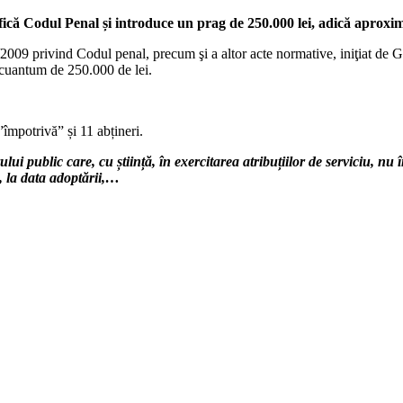
ifică Codul Penal și introduce un prag de 250.000 lei, adică aproxi
2009 privind Codul penal, precum şi a altor acte normative, iniţiat de G
n cuantum de 250.000 de lei.
împotrivă” și 11 abțineri.
lui public care, cu știință, în exercitarea atribuțiilor de serviciu, n
 la data adoptării,…