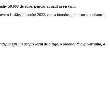
mativ 50.000 de euro, pentru abuzul în serviciu.
uvern la sfârşitul anului 2022, care a introdus, printr-un amendament
u îndeplinește un act prevăzut de o lege, o ordonanță a guvernului, o