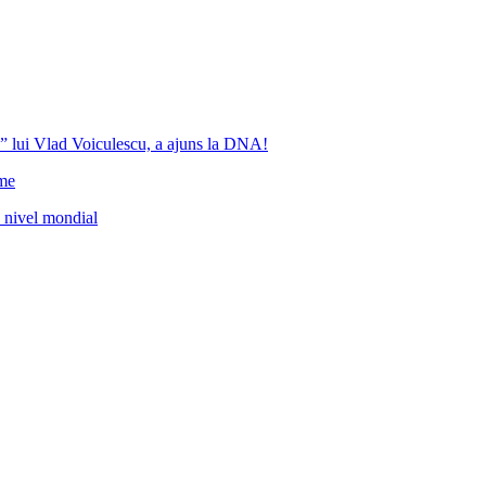
” lui Vlad Voiculescu, a ajuns la DNA!
ome
a nivel mondial