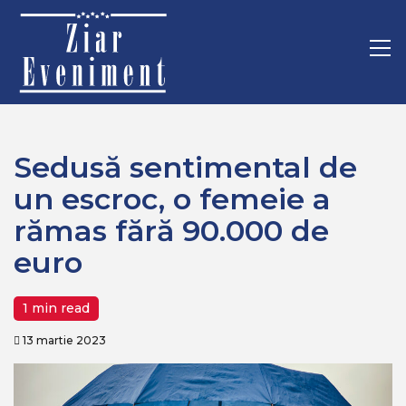
Mergi
Home
Recomandate
la
Sedusă sentimental de un escroc, o femeie a rămas fără
conţinut.
Pr
90.000 de euro
M
Sedusă sentimental de
un escroc, o femeie a
rămas fără 90.000 de
euro
1 min read
13 martie 2023