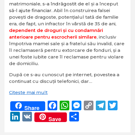
matrimoniale,
s-a îndrăgostit de el
și a început
să-l ajute financiar
. Abil în construirea falsei
povești de dragoste, potențialul tată de familie
era, de fapt, un infractor în vârstă de 35 de ani,
dependent de droguri și cu condamnări
anterioare pentru escrocherii similare
, inclusiv
împotriva mamei sale și a fratelui său invalid, care
îl reclamaseră pentru extorcare de fonduri, și a
unei foste iubite care îl reclamase pentru violare
de domiciliu.
După ce s-au cunoscut pe internet, povestea a
continuat cu discuții telefonici, dar…
Citeste mai mult
Facebook
WhatsApp
Messenger
Copy
Teleg
Twi
Share
Link
LinkedIn
VK
Partajează
Save