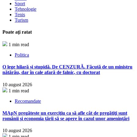
Sport
Tehnologie
Tenis
Turism
Poate aţi ratat
1 min read
Politica
O lege hilară și stupidă. De CENZURĂ. Făcută de un ministru
nătărău, dar în cale afară de falnic, cu doctorat
10 august 2026
1 min read
Recomandate
MApN pregăteşte un exerciţiu ca să afle cât de pregătiţi sunt
românii şi economia ţării să se apere în cazul unor ameninţări
10 august 2026
1 min read