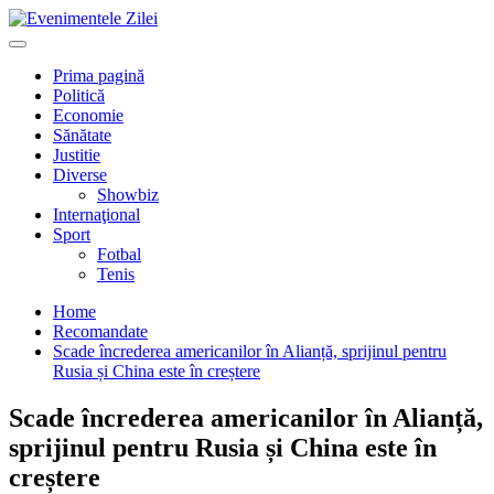
Mergi
la
Primary
conţinut.
Menu
Prima pagină
Politică
Economie
Sănătate
Justitie
Diverse
Showbiz
Internaţional
Sport
Fotbal
Tenis
Home
Recomandate
Scade încrederea americanilor în Alianță, sprijinul pentru
Rusia și China este în creștere
Scade încrederea americanilor în Alianță,
sprijinul pentru Rusia și China este în
creștere