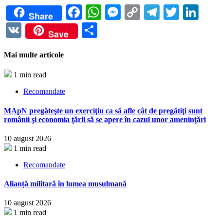
Facebook
WhatsApp
Messenger
Copy
Telegra
Twitte
Li
Share
Link
VK
Partajează
Save
Mai multe articole
1 min read
Recomandate
MApN pregăteşte un exerciţiu ca să afle cât de pregătiţi sunt
românii şi economia ţării să se apere în cazul unor ameninţări
10 august 2026
1 min read
Recomandate
Alianță militară în lumea musulmană
10 august 2026
1 min read