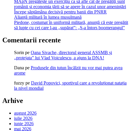
MApN pregăteşte un exerciţiu ca să afle cât de pregătiţi sunt
românii şi economia ţării să se apere în cazul unor ameninţări
Începe săptămâna decisivă pentru banii din PNRR
Alianță militară în lumea musulmană
Piedone, costumat în uniformă militară, anunță că este pregătit
să lupte cu cei care l-au „supărat”: „S-a întors boomerangul”
Comentarii recente
Sorin
pe
Oana Sivache, directorul general ASSMB și
„protejata” lui Vlad Voiculescu, a ajuns la DNA!
Dana
pe
Produsele din tutun încălzit nu vor mai putea avea
arome
fuzzy
pe
David Popovici, sportivul care a revoluționat natația
la nivel mondial
Arhive
august 2026
iulie 2026
iunie 2026
mai 2026