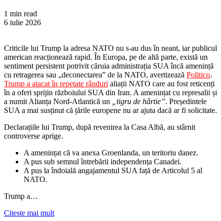
1 min read
6 iulie 2026
Criticile lui Trump la adresa NATO nu s-au dus în neant, iar publicul
american reacționează rapid. În Europa, pe de altă parte, există un
sentiment persistent potrivit căruia administrația SUA încă amenință
cu retragerea sau „deconectarea” de la NATO, avertizează
Politico
.
Trump a atacat în repetate rânduri
aliații NATO care au fost reticenți
în a oferi sprijin războiului SUA din Iran. A amenințat cu represalii și
a numit Alianța Nord-Atlantică un
„tigru de hârtie”
. Președintele
SUA a mai susținut că țările europene nu ar ajuta dacă ar fi solicitate.
Declarațiile lui Trump, după revenirea la Casa Albă, au stârnit
controverse aprige.
A amenințat că va anexa Groenlanda, un teritoriu danez.
A pus sub semnul întrebării independența Canadei.
A pus la îndoială angajamentul SUA față de Articolul 5 al
NATO.
Trump a…
Citeste mai mult