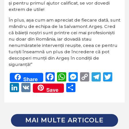
și pentru primul ajutor calificat, se vor dovedi
extrem de utile!
În plus, așa cum am apreciat de fiecare dată, sunt
mândru de echipa de la Salvamont Argeș. Cred
că băieții noștri sunt printre cei mai profesioniști
nu doar din România, iar dovadă stau
nenumăratele intervenții reușite, ceea ce pentru
turiști înseamnă un plus de încredere că pot
descoperi munții din Argeș în condiții de
siguranță!”
Facebook
WhatsApp
Messenger
Copy
Teleg
Twi
Share
Link
LinkedIn
VK
Partajează
Save
MAI MULTE ARTICOLE