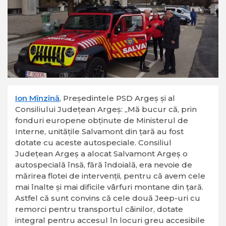
Ion Mînzînă
, Preşedintele PSD Argeş şi al
Consiliului Judeţean Argeş: „Mă bucur că, prin
fonduri europene obținute de Ministerul de
Interne, unitățile Salvamont din țară au fost
dotate cu aceste autospeciale. Consiliul
Judeţean Argeş a alocat Salvamont Argeș o
autospecială însă, fără îndoială, era nevoie de
mărirea flotei de intervenții, pentru că avem cele
mai înalte și mai dificile vârfuri montane din țară.
Astfel că sunt convins că cele două Jeep-uri cu
remorci pentru transportul câinilor, dotate
integral pentru accesul în locuri greu accesibile