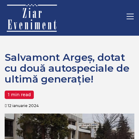
Mergi
Home
Politica
la
Salvamont Argeş, dotat cu două autospeciale de ultimă
conţinut.
Pr
generaţie!
M
Salvamont Argeş, dotat
cu două autospeciale de
ultimă generaţie!
1 min read
12 ianuarie 2024