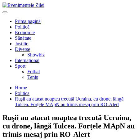
Mergi
la
Primary
conţinut.
Menu
Prima pagină
Politică
Economie
Sănătate
Justitie
Diverse
Showbiz
Internaţional
Sport
Fotbal
Tenis
Home
Politica
Ruşii au atacat noaptea trecută Ucraina, cu drone, lângă
Tulcea. Forțele MApN au trimis mesaj prin RO-Alert
Ruşii au atacat noaptea trecută Ucraina,
cu drone, lângă Tulcea. Forțele MApN au
trimis mesaj prin RO-Alert