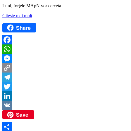
Luni, forţele MApN vor cerceta …
Citeste mai mult
Share
Facebook
WhatsApp
Messenger
Copy
Link
Telegram
Twitter
LinkedIn
Save
VK