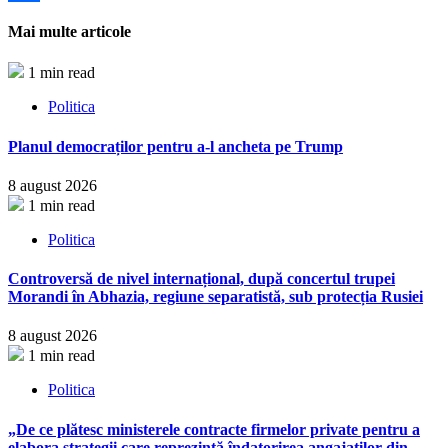
Partajează
Mai multe articole
1 min read
Politica
Planul democraților pentru a-l ancheta pe Trump
8 august 2026
1 min read
Politica
Controversă de nivel internațional, după concertul trupei
Morandi în Abhazia, regiune separatistă, sub protecția Rusiei
8 august 2026
1 min read
Politica
„De ce plătesc ministerele contracte firmelor private pentru a
elabora strategii care reprezintă îndatorirea angajaților din