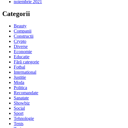
noiembrie 2021
Categorii
Beauty
Companii
Constructii
Crypto
Diverse
Economie
Educatie
Fără categorie
Fotbal
International
Justitie
Moda
Politica
Recomandate
Sanatate
Showbiz
Social
Sport
Tehnologie
Tenis