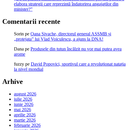
elabora strategii care reprezintă îndatorirea angajaților din
minister?”
Comentarii recente
Sorin
pe
Oana Sivache, directorul general ASSMB și
„protejata” lui Vlad Voiculescu, a ajuns la DNA!
Dana
pe
Produsele din tutun încălzit nu vor mai putea avea
arome
fuzzy
pe
David Popovici, sportivul care a revoluționat natația
la nivel mondial
Arhive
august 2026
iulie 2026
iunie 2026
mai 2026
aprilie 2026
martie 2026
februarie 2026