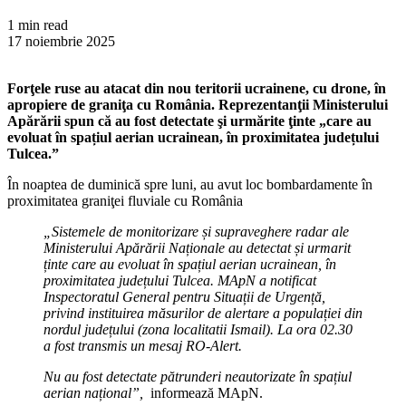
1 min read
17 noiembrie 2025
Forţele ruse au atacat din nou teritorii ucrainene, cu drone, în
apropiere de graniţa cu România. Reprezentanţii Ministerului
Apărării spun că au fost detectate şi urmărite ţinte „care au
evoluat în spațiul aerian ucrainean, în proximitatea județului
Tulcea.”
În noaptea de duminică spre luni, au avut loc bombardamente în
proximitatea graniţei fluviale cu România
„Sistemele de monitorizare și supraveghere radar ale
Ministerului Apărării Naționale au detectat și urmarit
ținte care au evoluat în spațiul aerian ucrainean, în
proximitatea județului Tulcea. MApN a notificat
Inspectoratul General pentru Situații de Urgență,
privind instituirea măsurilor de alertare a populației din
nordul județului (zona localitatii Ismail). La ora 02.30
a fost transmis un mesaj RO-Alert.
Nu au fost detectate pătrunderi neautorizate în spațiul
aerian național”,
informează MApN.